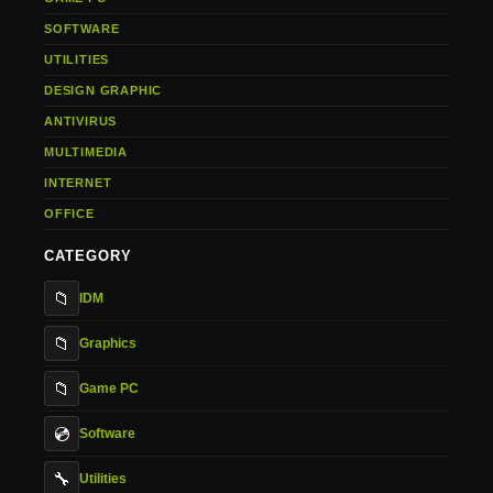
SOFTWARE
UTILITIES
DESIGN GRAPHIC
ANTIVIRUS
MULTIMEDIA
INTERNET
OFFICE
CATEGORY
📁
IDM
📁
Graphics
📁
Game PC
💿
Software
🔧
Utilities