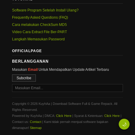
Software Program Setelah Install Ulang?
Frequently Asked Questions (FAQ)
Cara melakukan CheckSum MD5
Video Cara Extract File Ber-PART
Langkah Memasukan Password
OFFICIALPAGE
BERLANGGANAN
Masukan
Email
Untuk Mendapatkan Update Artikel Terbaru
Subcribe
Copyright © 2026 KuyhAa | Download Software Full & Game Repack. All
Rights Reserved.
Powered by KuyhAa | DMCA:
Click Here
| Syarat & Ketentuan:
Click Here
|
Contact us:
Contact
| Kami tidak pernah menjual software bajakan
🌙
dimanapun!
Sitemap