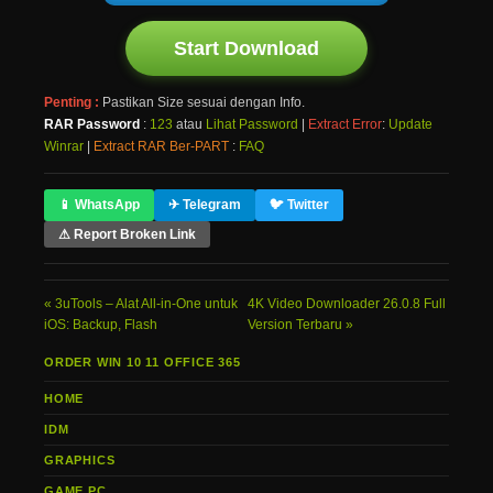
Start Download
Penting :
Pastikan Size sesuai dengan Info.
RAR Password
:
123
atau
Lihat Password
|
Extract Error
:
Update
Winrar
|
Extract RAR Ber-PART
:
FAQ
📱 WhatsApp
✈ Telegram
🐦 Twitter
⚠ Report Broken Link
3uTools – Alat All-in-One untuk
4K Video Downloader 26.0.8 Full
iOS: Backup, Flash
Version Terbaru
ORDER WIN 10 11 OFFICE 365
HOME
IDM
GRAPHICS
GAME PC