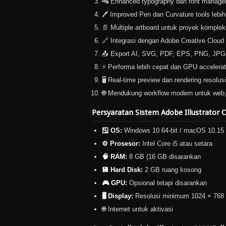
🔤 Enhanced typography dan font manag
🖊️ Improved Pen dan Curvature tools lebih
📄 Multiple artboard untuk proyek komplek
🔗 Integrasi dengan Adobe Creative Cloud
📤 Export AI, SVG, PDF, EPS, PNG, JPG,
⚡ Performa lebih cepat dan GPU accelerat
🖥️ Real-time preview dan rendering resolusi
🌐 Mendukung workflow modern untuk web, 
Persyaratan Sistem Adobe Illustrator C
🪟 OS:
Windows 10 64-bit / macOS 10.15 a
⚙️ Prosesor:
Intel Core i5 atau setara
🧠 RAM:
8 GB (16 GB disarankan
💾 Hard Disk:
2 GB ruang kosong
🎮 GPU:
Opsional tetapi disarankan
🖥️ Display:
Resolusi minimum 1024 × 768
🌐 Internet untuk aktivasi