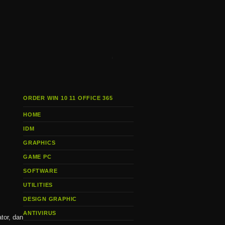
i
ORDER WIN 10 11 OFFICE 365
HOME
IDM
GRAPHICS
GAME PC
SOFTWARE
UTILITIES
DESIGN GRAPHIC
ANTIVIRUS
ator, dan