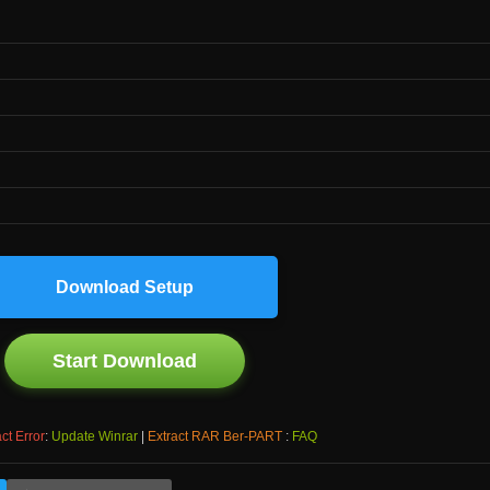
Download Setup
Start Download
ct Error
:
Update Winrar
|
Extract RAR Ber-PART
:
FAQ