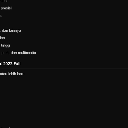
ement
 presisi
s
 dan lainnya
ion
 tinggi
print, dan multimedia
c 2022 Full
tau lebih baru