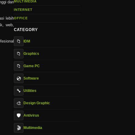
MULTIMEDIA
nggi dan
INTERNET
si lebih
OFFICE
ak, web,
CATEGORY
📁
fesional
IDM
📁
Graphics
📁
Game PC
💿
Software
🔧
Utilities
🎨
Design Graphic
🛡️
Antivirus
🎬
Multimedia