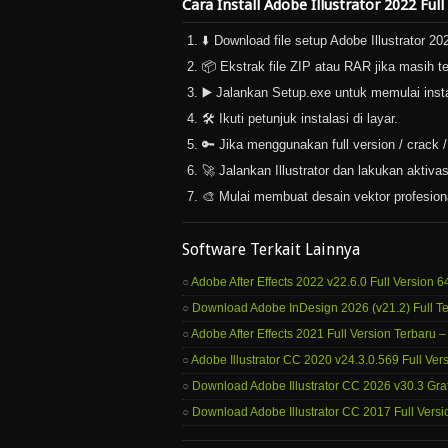
Cara Install Adobe Illustrator 2022 Full
⬇️ Download file setup Adobe Illustrator 20
📦 Ekstrak file ZIP atau RAR jika masih t
▶️ Jalankan Setup.exe untuk memulai insta
🛠️ Ikuti petunjuk instalasi di layar.
🔑 Jika menggunakan full version / crack / s
🚀 Jalankan Illustrator dan lakukan aktivas
🎨 Mulai membuat desain vektor profesion
Software Terkait Lainnya
Adobe After Effects 2022 v22.6.0 Full Version 6
Download Adobe InDesign 2026 (v21.2) Full Te
Adobe After Effects 2021 Full Version Terbaru 
Adobe Illustrator CC 2020 v24.3.0.569 Full Vers
Download Adobe Illustrator CC 2026 v30.3 Grat
Download Adobe Illustrator CC 2017 Full Versi