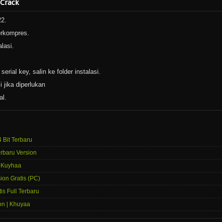
 Crack
22.
erkompres.
lasi.
erial key, salin ke folder instalasi.
i jika diperlukan
al.
4 Bit Terbaru
rbaru Version
– Kuyhaa
ion Gratis (PC)
is Full Terbaru
on | Khuyaa