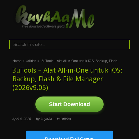
i
Home
»
Utilities
»
3uTools – Alat All-in-One untuk iOS: Backup, Flash
3uTools – Alat All-in-One untuk iOS:
Backup, Flash & File Manager
(2026v9.05)
Start Download
April 4, 2026 · by kuyhAa · in
Utilities