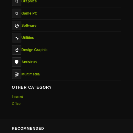
📁
Graphics
📁
Game PC
💿
Software
🔧
Utilities
🎨
Design Graphic
🛡️
Antivirus
🎬
Multimedia
OTHER CATEGORY
Internet
Office
RECOMMENDED