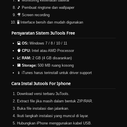
🔋 Monitoring kesehatan baterai
🎵 Pembuat ringtone dan wallpaper
🎥 Screen recording
🖥️ Interface bersih dan mudah digunakan
Persyaratan Sistem 3uTools Free
💻 OS:
Windows 7 / 8 / 10 / 11
🧠 CPU:
Intel atau AMD Processor
📈 RAM:
2 GB (4 GB disarankan)
💾 Storage:
500 MB ruang kosong
📱 iTunes harus terinstall untuk driver support
Cara Instal 3utools For Iphone
Download versi terbaru 3uTools.
Extract file jika masih dalam bentuk ZIP/RAR.
Buka file instalasi dan jalankan.
Ikuti langkah instalasi yang muncul di layar.
Hubungkan iPhone menggunakan kabel USB.