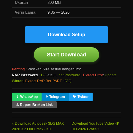
Ukuran
200 MB
Versi Lama
9.05 — 2026
Download Setup
Start Download
Penting :
Pastikan Size sesuai dengan Info.
RAR Password
:
123
atau
Lihat Password
|
Extract Error
:
Update
Winrar
|
Extract RAR Ber-PART
:
FAQ
📱 WhatsApp
✈ Telegram
🐦 Twitter
⚠ Report Broken Link
Download Autodesk 3DS MAX
Download YouTube Video 4K
2026.3.2 Full Crack - Ku
HD 2026 Gratis