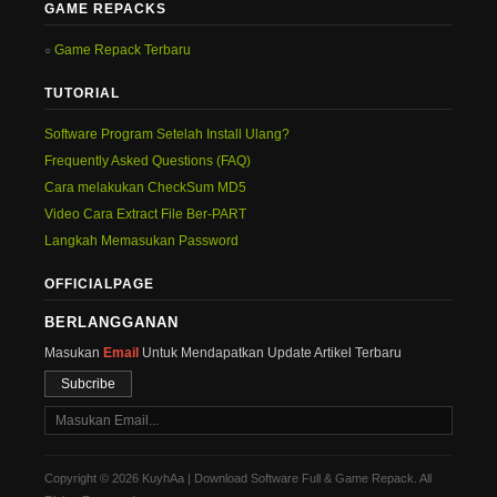
GAME REPACKS
Game Repack Terbaru
TUTORIAL
Software Program Setelah Install Ulang?
Frequently Asked Questions (FAQ)
Cara melakukan CheckSum MD5
Video Cara Extract File Ber-PART
Langkah Memasukan Password
OFFICIALPAGE
BERLANGGANAN
Masukan
Email
Untuk Mendapatkan Update Artikel Terbaru
Subcribe
Copyright © 2026 KuyhAa | Download Software Full & Game Repack. All