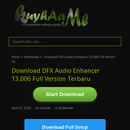
i
Home
»
Multimedia
»
Download DFX Audio Enhancer 13.006 Full Version
Te
Download DFX Audio Enhancer
13.006 Full Version Terbaru
Start Download
April 27, 2026 · by kuyhAa · in
Multimedia
Download Full Setup