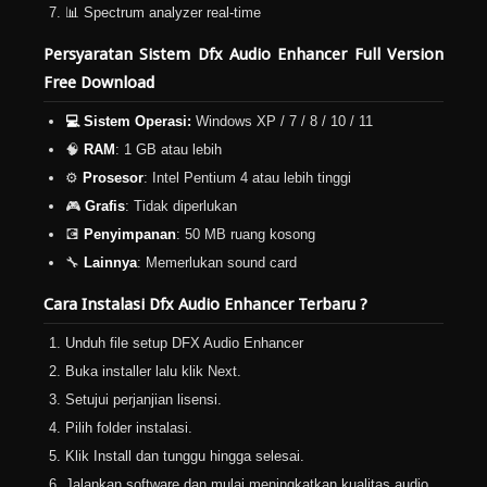
📊 Spectrum analyzer real-time
Persyaratan Sistem Dfx Audio Enhancer Full Version
Free Download
💻 Sistem Operasi:
Windows XP / 7 / 8 / 10 / 11
🧠
RAM
: 1 GB atau lebih
⚙️
Prosesor
: Intel Pentium 4 atau lebih tinggi
🎮
Grafis
: Tidak diperlukan
💽
Penyimpanan
: 50 MB ruang kosong
🔧
Lainnya
: Memerlukan sound card
Cara Instalasi Dfx Audio Enhancer Terbaru ?
Unduh file setup DFX Audio Enhancer
Buka installer lalu klik Next.
Setujui perjanjian lisensi.
Pilih folder instalasi.
Klik Install dan tunggu hingga selesai.
Jalankan software dan mulai meningkatkan kualitas audio.