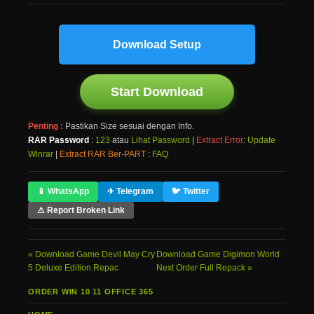
Download Setup
Start Download
Penting :
Pastikan Size sesuai dengan Info.
RAR Password
:
123
atau
Lihat Password
|
Extract Error
:
Update
Winrar
|
Extract RAR Ber-PART
:
FAQ
📱 WhatsApp
✈ Telegram
🐦 Twitter
⚠ Report Broken Link
Download Game Devil May Cry
Download Game Digimon World
5 Deluxe Edition Repac
Next Order Full Repack
ORDER WIN 10 11 OFFICE 365