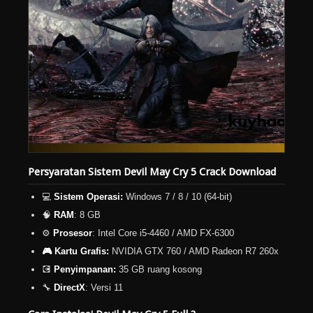
Persyaratan Sistem Devil May Cry 5 Crack Download
💻
Sistem Operasi:
Windows 7 / 8 / 10 (64-bit)
🧠
RAM
: 8 GB
⚙️
Prosesor
: Intel Core i5-4460 / AMD FX-6300
🎮 Kartu Grafis:
NVIDIA GTX 760 / AMD Radeon R7 260x
💽
Penyimpanan:
35 GB ruang kosong
🔧
DirectX
: Versi 11