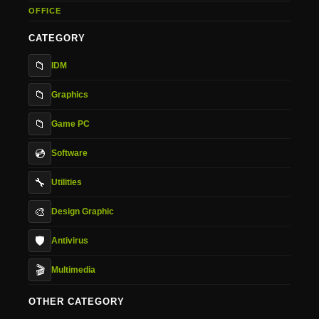
OFFICE
CATEGORY
📁
IDM
📁
Graphics
📁
Game PC
💿
Software
🔧
Utilities
🎨
Design Graphic
🛡️
Antivirus
🎬
Multimedia
OTHER CATEGORY