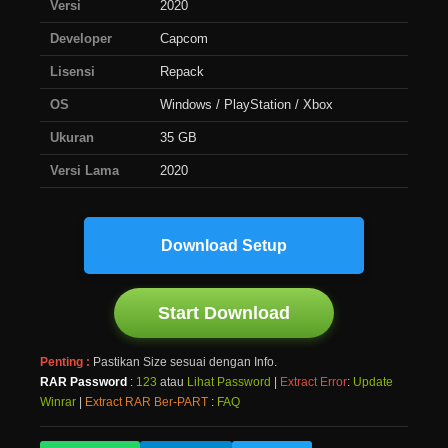
Versi
2020
Developer
Capcom
Lisensi
Repack
OS
Windows / PlayStation / Xbox
Ukuran
35 GB
Versi Lama
2020
Download Setup
Start Download
Penting :
Pastikan Size sesuai dengan Info.
RAR Password
:
123
atau
Lihat Password
|
Extract Error
:
Update
Winrar
|
Extract RAR Ber-PART
:
FAQ