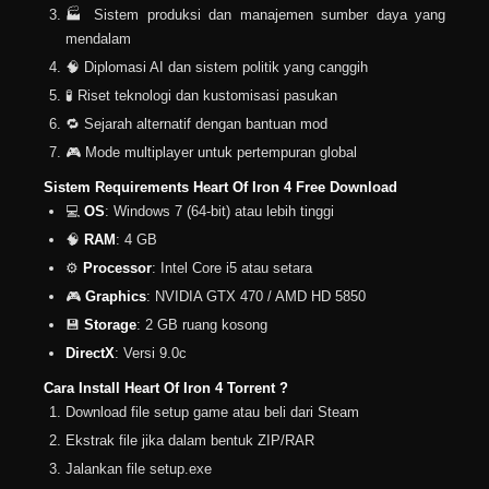
🏭 Sistem produksi dan manajemen sumber daya yang
mendalam
🧠 Diplomasi AI dan sistem politik yang canggih
🧪 Riset teknologi dan kustomisasi pasukan
🔁 Sejarah alternatif dengan bantuan mod
🎮 Mode multiplayer untuk pertempuran global
Sistem Requirements Heart Of Iron 4 Free Download
💻
OS
: Windows 7 (64-bit) atau lebih tinggi
🧠
RAM
: 4 GB
⚙️
Processor
: Intel Core i5 atau setara
🎮
Graphics
: NVIDIA GTX 470 / AMD HD 5850
💾
Storage
: 2 GB ruang kosong
DirectX
: Versi 9.0c
Cara Install Heart Of Iron 4 Torrent ?
Download file setup game atau beli dari Steam
Ekstrak file jika dalam bentuk ZIP/RAR
Jalankan file setup.exe