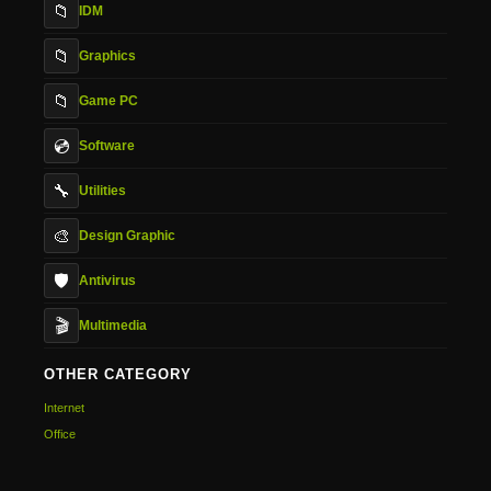
📁
IDM
📁
Graphics
📁
Game PC
💿
Software
🔧
Utilities
🎨
Design Graphic
🛡️
Antivirus
🎬
Multimedia
OTHER CATEGORY
Internet
Office