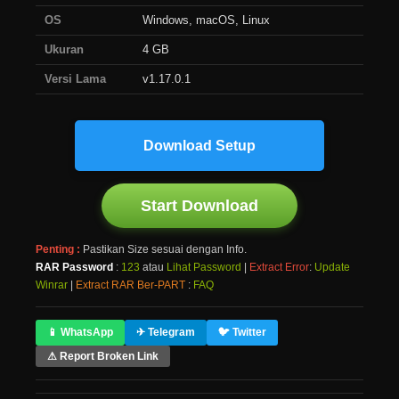
OS
Windows, macOS, Linux
Ukuran
4 GB
Versi Lama
v1.17.0.1
Download Setup
Start Download
Penting :
Pastikan Size sesuai dengan Info.
RAR Password
:
123
atau
Lihat Password
|
Extract Error
:
Update
Winrar
|
Extract RAR Ber-PART
:
FAQ
📱 WhatsApp
✈ Telegram
🐦 Twitter
⚠ Report Broken Link