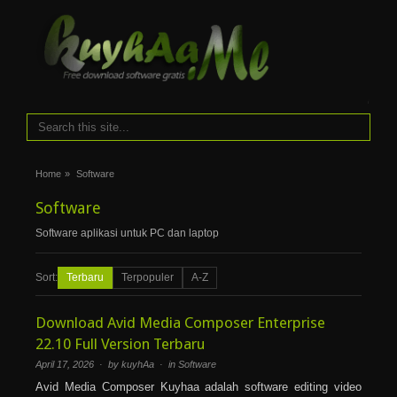
i
Home
»
Software
Software
Software aplikasi untuk PC dan laptop
Sort:
Terbaru
Terpopuler
A-Z
Download Avid Media Composer Enterprise
22.10 Full Version Terbaru
April 17, 2026 · by kuyhAa · in
Software
Avid Media Composer Kuyhaa adalah software editing video