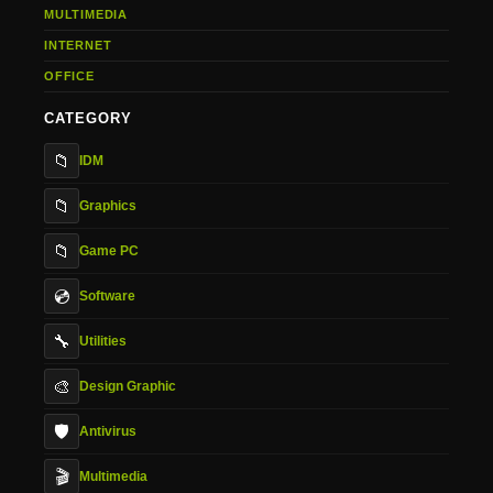
MULTIMEDIA
INTERNET
OFFICE
CATEGORY
📁
IDM
📁
Graphics
📁
Game PC
💿
Software
🔧
Utilities
🎨
Design Graphic
🛡️
Antivirus
🎬
Multimedia