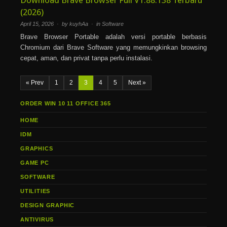
Download Brave Browser Full V1.88.138 Terbaru
(2026)
April 15, 2026 · by kuyhAa · in
Software
Brave Browser Portable adalah versi portable berbasis
Chromium dari Brave Software yang memungkinkan browsing
cepat, aman, dan privat tanpa perlu instalasi.
« Prev
1
2
3
4
5
Next »
ORDER WIN 10 11 OFFICE 365
HOME
IDM
GRAPHICS
GAME PC
SOFTWARE
UTILITIES
DESIGN GRAPHIC
ANTIVIRUS