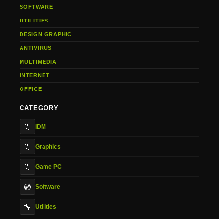
SOFTWARE
UTILITIES
DESIGN GRAPHIC
ANTIVIRUS
MULTIMEDIA
INTERNET
OFFICE
CATEGORY
📁
IDM
📁
Graphics
📁
Game PC
💿
Software
🔧
Utilities