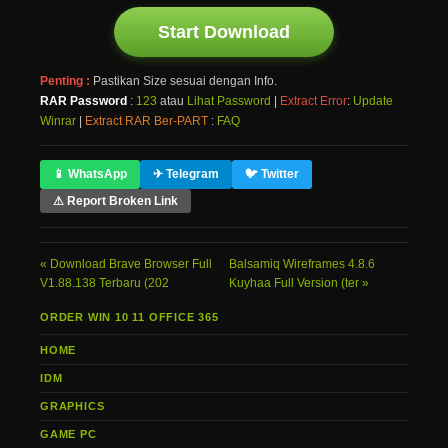
Start Download
Penting :
Pastikan Size sesuai dengan Info.
RAR Password
:
123
atau
Lihat Password
|
Extract Error
:
Update
Winrar
|
Extract RAR Ber-PART
:
FAQ
📱 WhatsApp
✈ Telegram
🐦 Twitter
⚠ Report Broken Link
Download Brave Browser Full
Balsamiq Wireframes 4.8.6
V1.88.138 Terbaru (202
Kuyhaa Full Version (ter
ORDER WIN 10 11 OFFICE 365
HOME
IDM
GRAPHICS
GAME PC