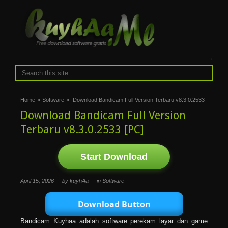
i
Home
»
Software
»
Download Bandicam Full Version Terbaru v8.3.0.2533
Download Bandicam Full Version
Terbaru v8.3.0.2533 [PC]
Start Download
April 15, 2026 · by kuyhAa · in
Software
Download Button
Bandicam Kuyhaa adalah software perekam layar dan game