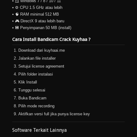
• 🪟 Windows 7 / 8 / 10 / 11
• ⚙️ CPU 1.5 GHz atau lebih
• 🧠 RAM minimal 512 MB
• 🎮 DirectX 9 atau lebih baru
• 💾 Penyimpanan 50 MB (install)
Cara Install Bandicam Crack Kuyhaa ?
Download dari kuyhaai.me
Jalankan file installer
Setujui license agreement
Pilih folder instalasi
Klik Install
Tunggu selesai
Buka Bandicam
Pilih mode recording
Aktifkan versi full jika punya license key
Software Terkait Lainnya