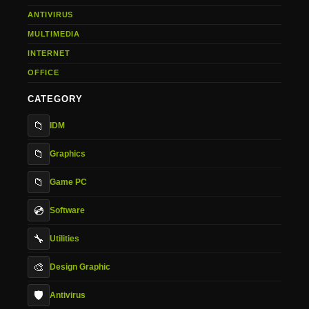
ANTIVIRUS
MULTIMEDIA
INTERNET
OFFICE
CATEGORY
📁
IDM
📁
Graphics
📁
Game PC
💿
Software
🔧
Utilities
🎨
Design Graphic
🛡️
Antivirus