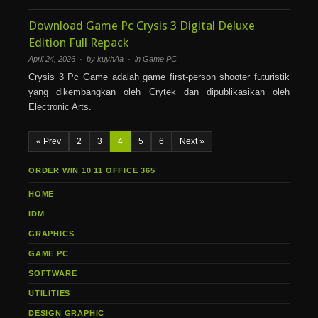
Download Game Pc Crysis 3 Digital Deluxe
Edition Full Repack
April 24, 2026 · by kuyhAa · in
Game PC
Crysis 3 Pc Game adalah game first-person shooter futuristik
yang dikembangkan oleh Crytek dan dipublikasikan oleh
Electronic Arts.
« Prev
2
3
4
5
6
Next »
ORDER WIN 10 11 OFFICE 365
HOME
IDM
GRAPHICS
GAME PC
SOFTWARE
UTILITIES
DESIGN GRAPHIC