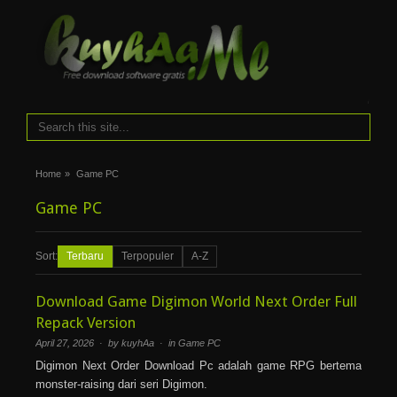
i
Home
»
Game PC
Game PC
Sort:
Terbaru
Terpopuler
A-Z
Download Game Digimon World Next Order Full
Repack Version
April 27, 2026 · by kuyhAa · in
Game PC
Digimon Next Order Download Pc adalah game RPG bertema
monster-raising dari seri Digimon.