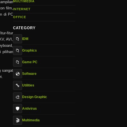
MULTIMEDIA
tampilan
on film,
INTERNET
an di PC
OFFICE
CATEGORY
ur-fitur
📁
IDM
KV, AVI,
eyboard,
📁
Graphics
 pilihan
📁
Game PC
g sangat
💿
Software
i.
🔧
Utilities
🎨
Design Graphic
🛡️
Antivirus
🎬
Multimedia