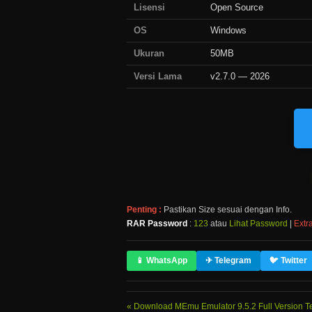
Lisensi
Open Source
OS
Windows
Ukuran
50MB
Versi Lama
v2.7.0 — 2026
Penting :
Pastikan Size sesuai dengan Info.
RAR Password
:
123
atau
Lihat Password
|
Extra
📱 WhatsApp
✈ Telegram
🐦 Twitter
Download MEmu Emulator 9.5.2 Full Version T