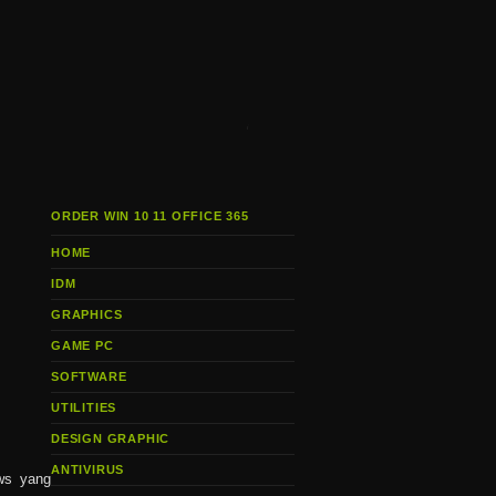
i
ORDER WIN 10 11 OFFICE 365
HOME
IDM
GRAPHICS
GAME PC
SOFTWARE
UTILITIES
DESIGN GRAPHIC
ANTIVIRUS
ws yang