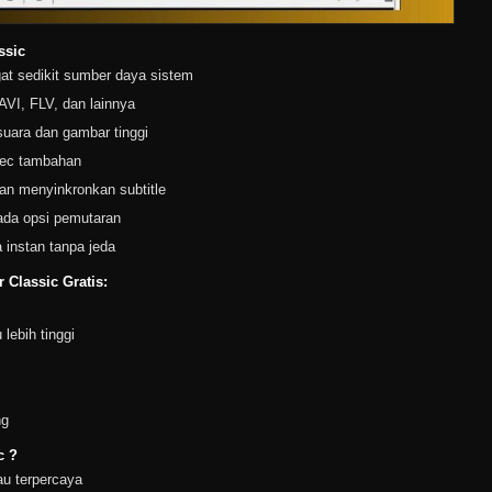
ssic
t sedikit sumber daya sistem
VI, FLV, dan lainnya
 suara dan gambar tinggi
dec tambahan
n menyinkronkan subtitle
ada opsi pemutaran
instan tanpa jeda
 Classic Gratis:
 lebih tinggi
ng
c ?
au terpercaya