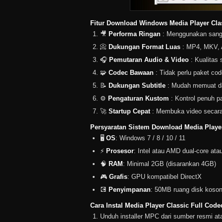
Fitur Download Windows Media Player Cla
🎥
Performa Ringan
: Menggunakan sanga
📀
Dukungan Format Luas
: MP4, MKV, A
🎧
Pemutaran Audio & Video
: Kualitas
🧩
Codec Bawaan
: Tidak perlu paket co
📝
Dukungan Subtitle
: Mudah memuat da
⚙️
Pengaturan Kustom
: Kontrol penuh p
🚀
Startup Cepat
: Membuka video secara 
Persyaratan Sistem Download Media Player
🖥️
OS
: Windows 7 / 8 / 10 / 11
⚡
Prosesor
: Intel atau AMD dual-core atau
🧠
RAM
: Minimal 2GB (disarankan 4GB)
🎮
Grafis
: GPU kompatibel DirectX
💽
Penyimpanan
: 50MB ruang disk koso
Cara Instal Media Player Classic Full Code
Unduh installer MPC dari sumber resmi at