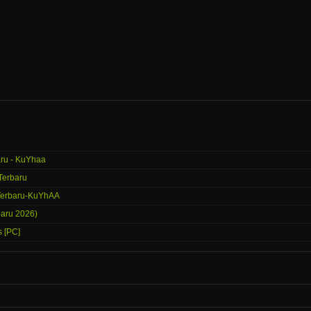
aru - KuYhaa
Terbaru
 Terbaru-KuYhAA
baru 2026)
s [PC]