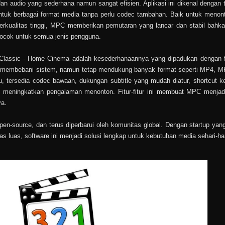
 audio yang sederhana namun sangat efisien. Aplikasi ini dikenal dengan 
ntuk berbagai format media tanpa perlu codec tambahan. Baik untuk menont
rkualitas tinggi, MPC memberikan pemutaran yang lancar dan stabil bahk
cocok untuk semua jenis pengguna.
lassic - Home Cinema adalah kesederhanaannya yang dipadukan dengan fit
dak membebani sistem, namun tetap mendukung banyak format seperti MP4, M
u, tersedia codec bawaan, dukungan subtitle yang mudah diatur, shortcut k
uk meningkatkan pengalaman menonton. Fitur-fitur ini membuat MPC menjadi
ya.
en-source, dan terus diperbarui oleh komunitas global. Dengan startup yan
tas luas, software ini menjadi solusi lengkap untuk kebutuhan media sehari-har