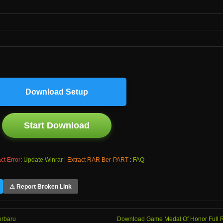
Download Setup
Start Download
ct Error
:
Update Winrar
|
Extract RAR Ber-PART
:
FAQ
⚠ Report Broken Link
erbaru
Download Game Medal Of Honor Full 