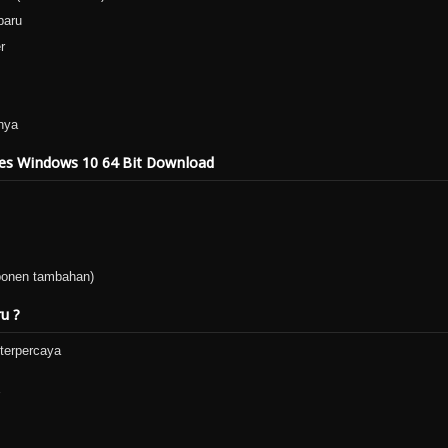
baru
r
nya
es Windows 10 64 Bit Download
ponen tambahan)
u ?
 terpercaya