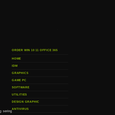
i
ORDER WIN 10 11 OFFICE 365
HOME
IDM
GRAPHICS
GAME PC
SOFTWARE
UTILITIES
DESIGN GRAPHIC
ANTIVIRUS
g sering