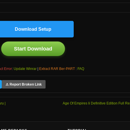
Download Setup
Start Download
ct Error
:
Update Winrar
|
Extract RAR Ber-PART
:
FAQ
⚠ Report Broken Link
ru |
Age Of Empires Ii Definitive Edition Full R