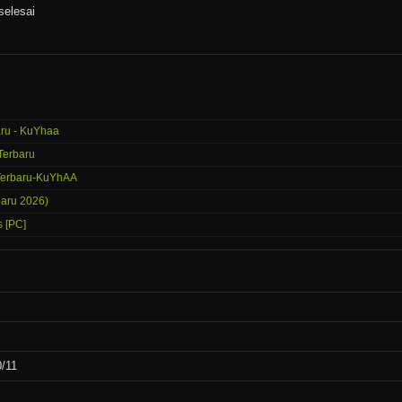
selesai
aru - KuYhaa
Terbaru
 Terbaru-KuYhAA
baru 2026)
s [PC]
/11