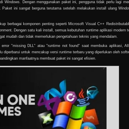
 di Windows. Dengan menggunakan paket ini, pengguna tidak perlu lagi men
u. Paket ini sangat berguna terutama setelah melakukan install ulang Wind
p berbagai komponen penting seperti Microsoft Visual C++ Redistributab
nment. Dengan satu kali install, semua kebutuhan runtime aplikasi modern t
angat mudah dan tidak memerlukan pengetahuan teknis yang mendalam.
error "missing DLL" atau "runtime not found" saat membuka aplikasi, Al
alu diperbarui untuk mencakup versi runtime terbaru yang diperlukan oleh soft
ibandingkan manfaatnya membuat paket ini sangat efisien.