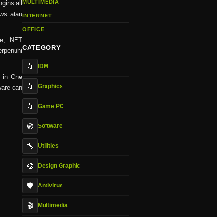
MULTIMEDIA
ginstall
ows atau
INTERNET
OFFICE
le, .NET
CATEGORY
erpenuhi
📁
IDM
l in One
📁
Graphics
ware dan
📁
Game PC
💿
Software
🔧
Utilities
🎨
Design Graphic
🛡️
Antivirus
🎬
Multimedia