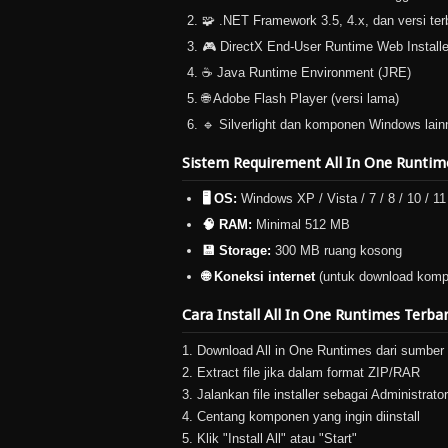
🧩 .NET Framework 3.5, 4.x, dan versi ter
🎮 DirectX End-User Runtime Web Installe
☕ Java Runtime Environment (JRE)
🌐 Adobe Flash Player (versi lama)
🔹 Silverlight dan komponen Windows lain
Sistem Requirement All In One Runtim
🖥️ OS:
Windows XP / Vista / 7 / 8 / 10 / 11
🧠 RAM:
Minimal 512 MB
💾 Storage:
300 MB ruang kosong
🌐 Koneksi internet
(untuk download kom
Cara Install All In One Runtimes Terbar
1. Download All in One Runtimes dari sumber
2. Extract file jika dalam format ZIP/RAR
3. Jalankan file installer sebagai Administrator
4. Centang komponen yang ingin diinstall
5. Klik "Install All" atau "Start"