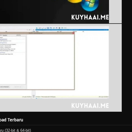
oad Terbaru
u (32-bit & 64-bit)