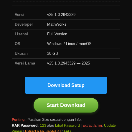
Versi
v25.1.0.2943329
Developer
MathWorks
Lisensi
Full Version
OS
Windows / Linux / macOS
Ukuran
30 GB
Versi Lama
v25.1.0.2943329 — 2025
Download Setup
Start Download
Penting :
Pastikan Size sesuai dengan Info.
RAR Password
:
123
atau
Lihat Password
|
Extract Error
:
Update
Winrar
|
Extract RAR Ber-PART
:
FAQ