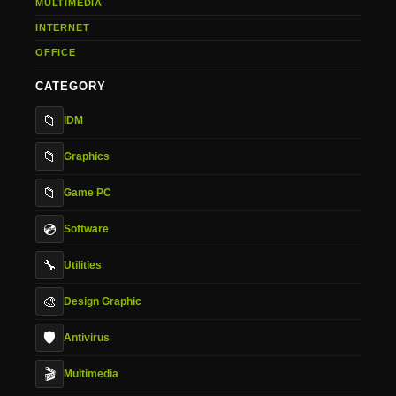
MULTIMEDIA
INTERNET
OFFICE
CATEGORY
📁
IDM
📁
Graphics
📁
Game PC
💿
Software
🔧
Utilities
🎨
Design Graphic
🛡️
Antivirus
🎬
Multimedia