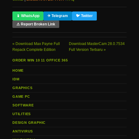
📱 WhatsApp
✈ Telegram
🐦 Twitter
⚠ Report Broken Link
Download Max Payne Full
Download MasterCam 28.0.7534
Repack Complete Edition
Full Version Terbaru
ORDER WIN 10 11 OFFICE 365
HOME
IDM
GRAPHICS
GAME PC
SOFTWARE
UTILITIES
DESIGN GRAPHIC
ANTIVIRUS