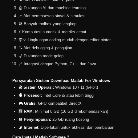
🤖 Dukungan AI dan machine learning
📈 Alat pemrosesan sinyal & simulasi
🛠️ Banyak toolbox yang lengkap
⚡ Komputasi numerik & matriks cepat
🧑‍💻 Lingkungan coding mudah dengan editor pintar
🔍 Alat debugging & pengujian
🌙 Dukungan mode gelap
🔗 Integrasi dengan Python, C++, dan Java
Persyaratan Sistem Download Matlab For Windows
💿 Sistem Operasi:
Windows 10 / 11 (64-bit)
🧠 Prosesor:
Intel Core i5 atau lebih tinggi
🎮 Grafis:
GPU kompatibel DirectX
🧮
RAM
: Minimal 8 GB (16 GB direkomendasikan)
💾
Penyimpanan:
25 GB ruang kosong
📡 Internet:
Diperlukan untuk aktivasi dan pembaruan
Cara Install Matlab Software ?