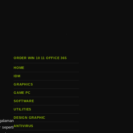
i
ORDER WIN 10 11 OFFICE 365
HOME
IDM
GRAPHICS
GAME PC
SOFTWARE
UTILITIES
DESIGN GRAPHIC
galaman
ANTIVIRUS
 seperti