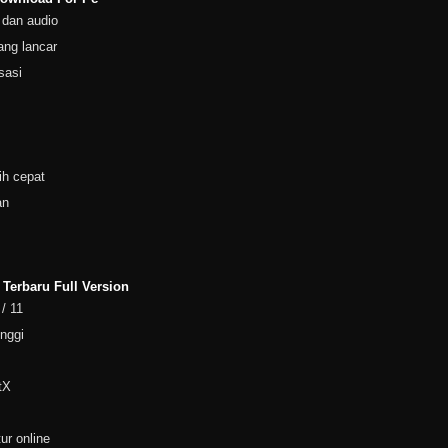
 dan audio
ang lancar
sasi
ih cepat
an
erbaru Full Version
 / 11
inggi
tX
ur online