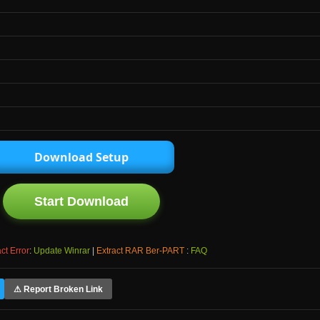
Download Setup
Start Download
ct Error
:
Update Winrar
|
Extract RAR Ber-PART
:
FAQ
⚠ Report Broken Link