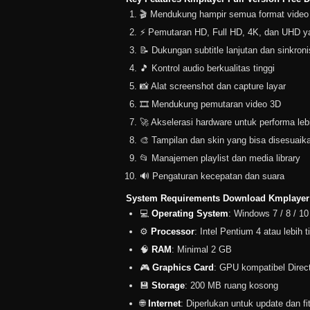
🎬 Mendukung hampir semua format video
⚡ Pemutaran HD, Full HD, 4K, dan UHD y
📝 Dukungan subtitle lanjutan dan sinkroni
🎵 Kontrol audio berkualitas tinggi
📸 Alat screenshot dan capture layar
🎞️ Mendukung pemutaran video 3D
🚀 Akselerasi hardware untuk performa leb
🎨 Tampilan dan skin yang bisa disesuaik
📂 Manajemen playlist dan media library
🔊 Pengaturan kecepatan dan suara
System Requirements Download Kmplayer T
💻
Operating System
: Windows 7 / 8 / 10
⚙️
Processor
: Intel Pentium 4 atau lebih t
🧠
RAM
: Minimal 2 GB
🎮
Graphics Card
: GPU kompatibel Direc
💾
Storage
: 200 MB ruang kosong
🌐
Internet
: Diperlukan untuk update dan fit