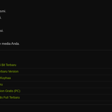
esmi.
i.
si.
e media Anda.
4 Bit Terbaru
rbaru Version
– Kuyhaa
ru
ion Gratis (PC)
is Full Terbaru