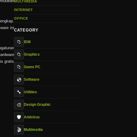
emutaran
MULTIMEDIA
INTERNET
OFFICE
lengkap.
ware ini
CATEGORY
📁
IDM
ngaturan
📁
Graphics
hardware
a gratis
📁
Game PC
💿
Software
🔧
Utilities
🎨
Design Graphic
🛡️
Antivirus
🎬
Multimedia