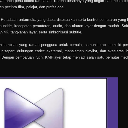
a tanpa perlu codec tambahan. Karena desainnya yang ringan dan mesin p
pecinta film, pelajar, dan profesional.
 Pc adalah antarmuka yang dapat disesuaikan serta kontrol pemutaran yang 
ubtitle, kecepatan pemutaran, audio, dan ukuran layar dengan mudah. Soft
K, tangkapan layar, serta sinkronisasi subtitle.
n tampilan yang ramah pengguna untuk pemula, namun tetap memiliki pe
ur seperti dukungan codec eksternal, manajemen playlist, dan akselerasi 
. Dengan pembaruan rutin, KMPlayer tetap menjadi salah satu pemutar medi