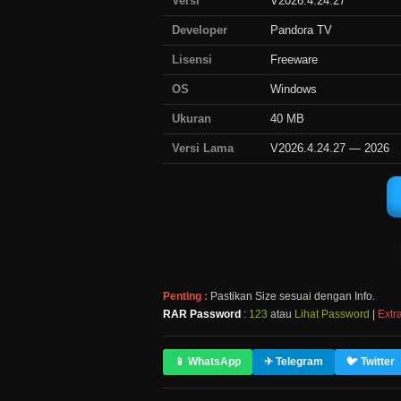
Versi
V2026.4.24.27
Developer
Pandora TV
Lisensi
Freeware
OS
Windows
Ukuran
40 MB
Versi Lama
V2026.4.24.27 — 2026
Penting :
Pastikan Size sesuai dengan Info.
RAR Password
:
123
atau
Lihat Password
|
Extra
📱 WhatsApp
✈ Telegram
🐦 Twitter