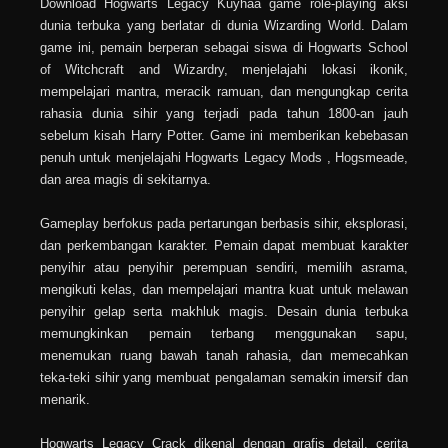
Download Hogwarts Legacy Kuyhaa game role-playing aksi
dunia terbuka yang berlatar di dunia Wizarding World. Dalam
game ini, pemain berperan sebagai siswa di Hogwarts School
of Witchcraft and Wizardry, menjelajahi lokasi ikonik,
mempelajari mantra, meracik ramuan, dan mengungkap cerita
rahasia dunia sihir yang terjadi pada tahun 1800-an jauh
sebelum kisah Harry Potter. Game ini memberikan kebebasan
penuh untuk menjelajahi Hogwarts Legacy Mods , Hogsmeade,
dan area magis di sekitarnya.
Gameplay berfokus pada pertarungan berbasis sihir, eksplorasi,
dan perkembangan karakter. Pemain dapat membuat karakter
penyihir atau penyihir perempuan sendiri, memilih asrama,
mengikuti kelas, dan mempelajari mantra kuat untuk melawan
penyihir gelap serta makhluk magis. Desain dunia terbuka
memungkinkan pemain terbang menggunakan sapu,
menemukan ruang bawah tanah rahasia, dan memecahkan
teka-teki sihir yang membuat pengalaman semakin imersif dan
menarik.
Hogwarts Legacy Crack dikenal dengan grafis detail, cerita