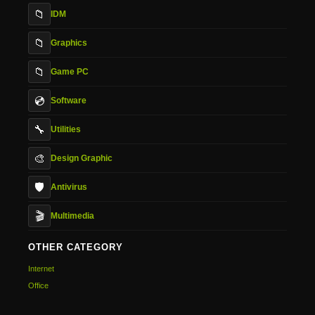
📁
IDM
📁
Graphics
📁
Game PC
💿
Software
🔧
Utilities
🎨
Design Graphic
🛡️
Antivirus
🎬
Multimedia
OTHER CATEGORY
Internet
Office