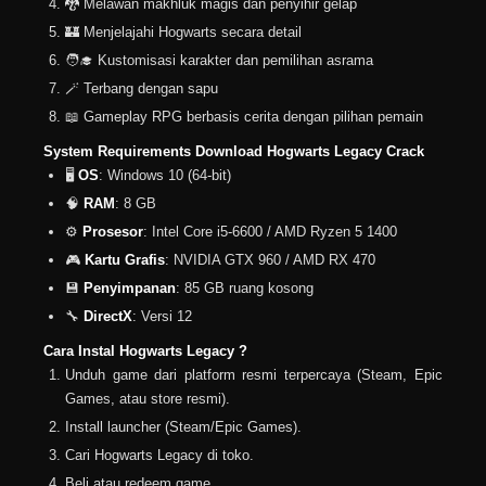
🐉 Melawan makhluk magis dan penyihir gelap
🏰 Menjelajahi Hogwarts secara detail
🧑‍🎓 Kustomisasi karakter dan pemilihan asrama
🪄 Terbang dengan sapu
📖 Gameplay RPG berbasis cerita dengan pilihan pemain
System Requirements Download Hogwarts Legacy Crack
🖥
OS
: Windows 10 (64-bit)
🧠
RAM
: 8 GB
⚙️
Prosesor
: Intel Core i5-6600 / AMD Ryzen 5 1400
🎮
Kartu Grafis
: NVIDIA GTX 960 / AMD RX 470
💾
Penyimpanan
: 85 GB ruang kosong
🔧
DirectX
: Versi 12
Cara Instal Hogwarts Legacy ?
Unduh game dari platform resmi terpercaya (Steam, Epic
Games, atau store resmi).
Install launcher (Steam/Epic Games).
Cari Hogwarts Legacy di toko.
Beli atau redeem game.