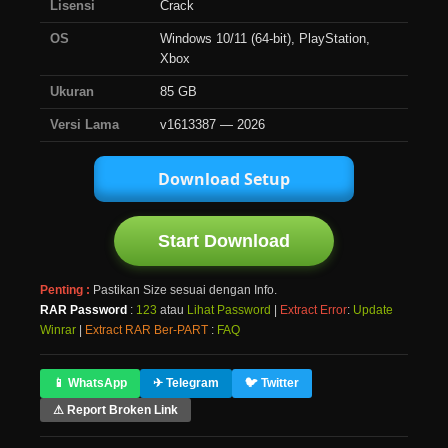
Lisensi
Crack
OS
Windows 10/11 (64-bit), PlayStation,
Xbox
Ukuran
85 GB
Versi Lama
v1613387 — 2026
Download Setup
Start Download
Penting :
Pastikan Size sesuai dengan Info.
RAR Password
:
123
atau
Lihat Password
|
Extract Error
:
Update
Winrar
|
Extract RAR Ber-PART
:
FAQ
📱 WhatsApp
✈ Telegram
🐦 Twitter
⚠ Report Broken Link