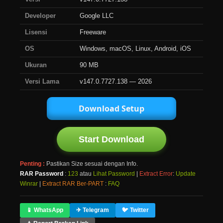
Developer
Google LLC
Lisensi
Freeware
OS
Windows, macOS, Linux, Android, iOS
Ukuran
90 MB
Versi Lama
v147.0.7727.138 — 2026
Download Setup
Start Download
Penting :
Pastikan Size sesuai dengan Info.
RAR Password
:
123
atau
Lihat Password
|
Extract Error
:
Update
Winrar
|
Extract RAR Ber-PART
:
FAQ
📱 WhatsApp
✈ Telegram
🐦 Twitter