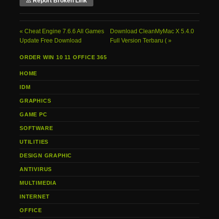
⚠ Report Broken Link
Cheat Engine 7.6.6 All Games
Download CleanMyMac X 5.4.0
Update Free Download
Full Version Terbaru (
ORDER WIN 10 11 OFFICE 365
HOME
IDM
GRAPHICS
GAME PC
SOFTWARE
UTILITIES
DESIGN GRAPHIC
ANTIVIRUS
MULTIMEDIA
INTERNET
OFFICE