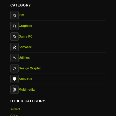
CATEGORY
📁
IDM
📁
Graphics
📁
Game PC
💿
Software
🔧
Utilities
🎨
Design Graphic
🛡️
Antivirus
🎬
Multimedia
OTHER CATEGORY
Internet
Office