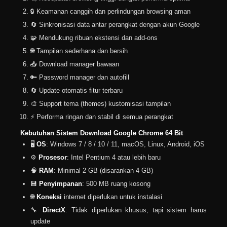
🔒 Keamanan canggih dan perlindungan browsing aman
🔄 Sinkronisasi data antar perangkat dengan akun Google
🧩 Mendukung ribuan ekstensi dan add-ons
🌐 Tampilan sederhana dan bersih
📥 Download manager bawaan
🔑 Password manager dan autofill
🔄 Update otomatis fitur terbaru
🎨 Support tema (themes) kustomisasi tampilan
⚡ Performa ringan dan stabil di semua perangkat
Kebutuhan Sistem Download Google Chrome 64 Bit
🖥️
OS
: Windows 7 / 8 / 10 / 11, macOS, Linux, Android, iOS
⚙️
Prosesor
: Intel Pentium 4 atau lebih baru
🧠
RAM
: Minimal 2 GB (disarankan 4 GB)
💾
Penyimpanan
: 500 MB ruang kosong
🌐
Koneksi
internet diperlukan untuk instalasi
🔧
DirectX
: Tidak diperlukan khusus, tapi sistem harus
update