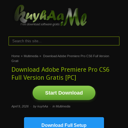
i
Home
»
Multimedia
»
Download Adobe Premiere Pro CS6 Full Version
Grati
Download Adobe Premiere Pro CS6
Full Version Gratis [PC]
Start Download
April 9, 2026 · by kuyhAa · in
Multimedia
Download Full Setup