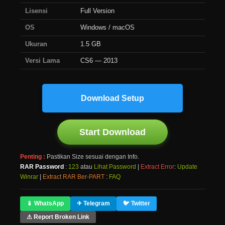
Lisensi
Full Version
OS
Windows / macOS
Ukuran
1.5 GB
Versi Lama
CS6 — 2013
Download Setup
Start Download
Penting :
Pastikan Size sesuai dengan Info.
RAR Password
:
123
atau
Lihat Password
|
Extract Error
:
Update
Winrar
|
Extract RAR Ber-PART
:
FAQ
📱 WhatsApp
✈ Telegram
🐦 Twitter
⚠ Report Broken Link