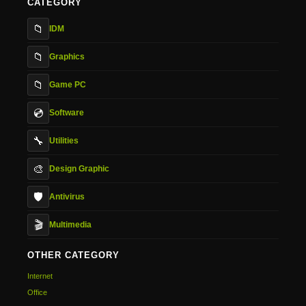
CATEGORY
📁
IDM
📁
Graphics
📁
Game PC
💿
Software
🔧
Utilities
🎨
Design Graphic
🛡️
Antivirus
🎬
Multimedia
OTHER CATEGORY
Internet
Office