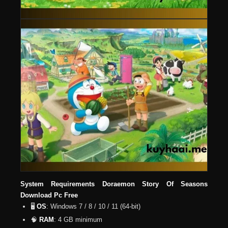
System Requirements Doraemon Story Of Seasons
Download Pc Free
🖥️
OS
: Windows 7 / 8 / 10 / 11 (64-bit)
🧠
RAM
: 4 GB minimum