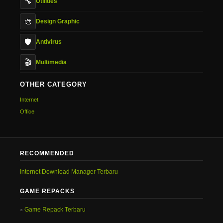
🔧
Utilities
🎨
Design Graphic
🛡️
Antivirus
🎬
Multimedia
OTHER CATEGORY
Internet
Office
RECOMMENDED
Internet Download Manager Terbaru
GAME REPACKS
Game Repack Terbaru