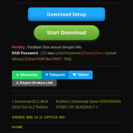
Download Setup
Start Download
Penting :
Pastikan Size sesuai dengan Info.
RAR Password
:
123
atau
Lihat Password
|
Extract Error
:
Update
Winrar
|
Extract RAR Ber-PART
:
FAQ
📱 WhatsApp
✈ Telegram
🐦 Twitter
⚠ Report Broken Link
Download DLC Boot
KuyhAa | Download Game DORAEMON
2016 Full v3.2 Terbaru
STORY OF SEASONS F
ORDER WIN 10 11 OFFICE 365
HOME