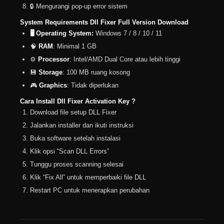
🔒 Mengurangi pop-up error sistem
System Requirements Dll Fixer Full Version Download
🖥️ Operating System:
Windows 7 / 8 / 10 / 11
🧠
RAM
: Minimal 1 GB
⚙️
Processor
: Intel/AMD Dual Core atau lebih tinggi
💾
Storage
: 100 MB ruang kosong
🎮
Graphics
: Tidak diperlukan
Cara Install Dll Fixer Activation Key ?
Download file setup DLL Fixer
Jalankan installer dan ikuti instruksi
Buka software setelah instalasi
Klik opsi “Scan DLL Errors”
Tunggu proses scanning selesai
Klik “Fix All” untuk memperbaiki file DLL
Restart PC untuk menerapkan perubahan