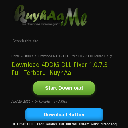
i
Home
»
Utilities
»
Download 4DDiG DLL Fixer 1.0.7.3 Full Terbaru- Kuy
Download 4DDiG DLL Fixer 1.0.7.3
Full Terbaru- KuyhAa
Start Download
April 29, 2026 · by kuyhAa · in
Utilities
Download Button
Dll Fixer Full Crack adalah alat utilitas sistem yang dirancang