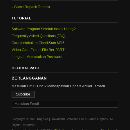
Game Repack Terbaru
TUTORIAL
Software Program Setelah Install Ulang?
Frequently Asked Questions (FAQ)
Cara melakukan CheckSum MD5
Video Cara Extract File Ber-PART
Langkah Memasukan Password
OFFICIALPAGE
BERLANGGANAN
Masukan
Email
Untuk Mendapatkan Update Artikel Terbaru
Subcribe
Copyright © 2026 KuyhAa | Download Software Full & Game Repack. All
Rights Reserved.