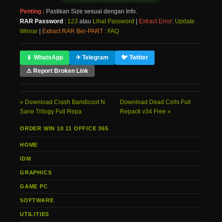
Penting :
Pastikan Size sesuai dengan Info.
RAR Password
:
123
atau
Lihat Password
|
Extract Error
:
Update
Winrar
|
Extract RAR Ber-PART
:
FAQ
📱 WhatsApp
✈ Telegram
🐦 Twitter
⚠ Report Broken Link
Download Crash Bandicoot N.
Download Dead Cells Full
Sane Trilogy Full Repa
Repack v34 Free
ORDER WIN 10 11 OFFICE 365
HOME
IDM
GRAPHICS
GAME PC
SOFTWARE
UTILITIES