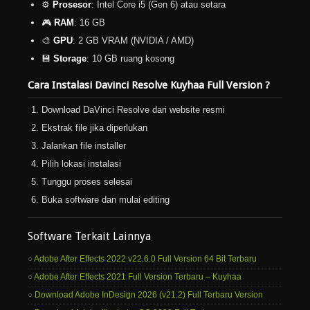
⚙️
Prosesor
: Intel Core i5 (Gen 6) atau setara
🎮
RAM
: 16 GB
🎨
GPU
: 2 GB VRAM (NVIDIA / AMD)
💾
Storage
: 10 GB ruang kosong
Cara Instalasi Davinci Resolve Kuyhaa Full Version ?
Download DaVinci Resolve dari website resmi
Ekstrak file jika diperlukan
Jalankan file installer
Pilih lokasi instalasi
Tunggu proses selesai
Buka software dan mulai editing
Software Terkait Lainnya
Adobe After Effects 2022 v22.6.0 Full Version 64 Bit Terbaru
Adobe After Effects 2021 Full Version Terbaru – Kuyhaa
Download Adobe InDesign 2026 (v21.2) Full Terbaru Version