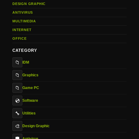
DESIGN GRAPHIC
ANTIVIRUS
MULTIMEDIA
INTERNET
OFFICE
CATEGORY
📁
IDM
📁
Graphics
📁
Game PC
💿
Software
🔧
Utilities
🎨
Design Graphic
🛡️
Antivirus