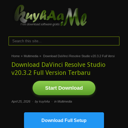
i
Home
»
Multimedia
»
Download DaVinci Resolve Studio v20.3.2 Full Versi
Download DaVinci Resolve Studio
v20.3.2 Full Version Terbaru
Start Download
April 25, 2026 · by kuyhAa · in
Multimedia
Download Full Setup