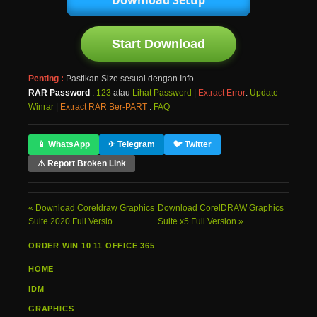
Download Setup
Start Download
Penting :
Pastikan Size sesuai dengan Info.
RAR Password
:
123
atau
Lihat Password
|
Extract Error
:
Update
Winrar
|
Extract RAR Ber-PART
:
FAQ
📱 WhatsApp
✈ Telegram
🐦 Twitter
⚠ Report Broken Link
Download Coreldraw Graphics
Download CorelDRAW Graphics
Suite 2020 Full Versio
Suite x5 Full Version
ORDER WIN 10 11 OFFICE 365
HOME
IDM
GRAPHICS