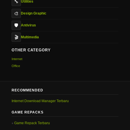
🔧
Utilities
🎨
Design Graphic
🛡️
Antivirus
🎬
Multimedia
OTHER CATEGORY
Internet
Office
RECOMMENDED
Internet Download Manager Terbaru
GAME REPACKS
Game Repack Terbaru