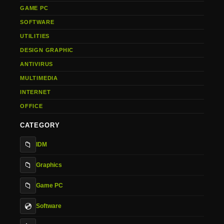
GAME PC
SOFTWARE
UTILITIES
DESIGN GRAPHIC
ANTIVIRUS
MULTIMEDIA
INTERNET
OFFICE
CATEGORY
📁
IDM
📁
Graphics
📁
Game PC
💿
Software