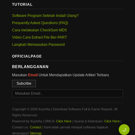
TUTORIAL
Software Program Setelah Install Ulang?
Frequently Asked Questions (FAQ)
Cara melakukan CheckSum MD5
Video Cara Extract File Ber-PART
Langkah Memasukan Password
OFFICIALPAGE
BERLANGGANAN
Masukan
Email
Untuk Mendapatkan Update Artikel Terbaru
Subcribe
Copyright © 2026 KuyhAa | Download Software Full & Game Repack. All
Rights Reserved.
Powered by KuyhAa | DMCA:
Click Here
| Syarat & Ketentuan:
Click Here
|
Contact us:
Contact
| Kami tidak pernah menjual software bajakan
🌙
dimanapun!
Sitemap