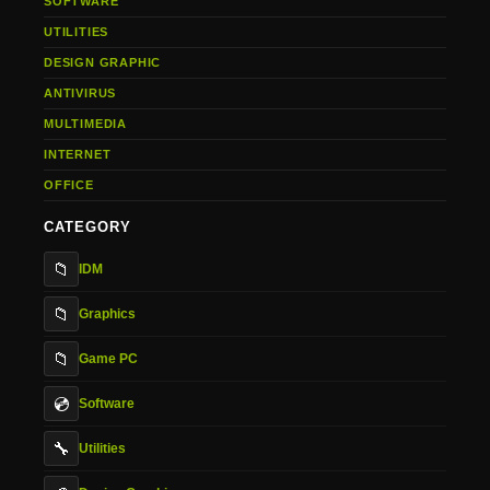
SOFTWARE
UTILITIES
DESIGN GRAPHIC
ANTIVIRUS
MULTIMEDIA
INTERNET
OFFICE
CATEGORY
📁
IDM
📁
Graphics
📁
Game PC
💿
Software
🔧
Utilities