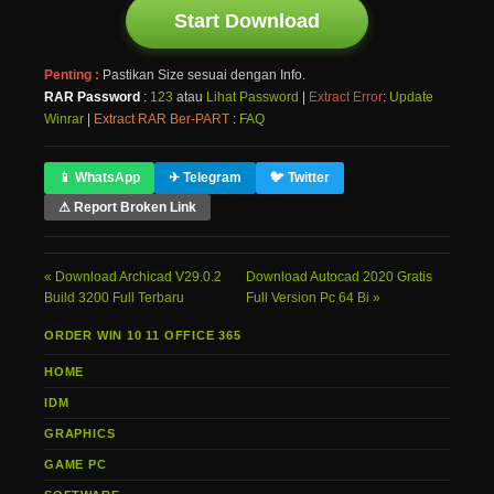
Start Download
Penting :
Pastikan Size sesuai dengan Info.
RAR Password
:
123
atau
Lihat Password
|
Extract Error
:
Update
Winrar
|
Extract RAR Ber-PART
:
FAQ
📱 WhatsApp
✈ Telegram
🐦 Twitter
⚠ Report Broken Link
Download Archicad V29.0.2
Download Autocad 2020 Gratis
Build 3200 Full Terbaru
Full Version Pc 64 Bi
ORDER WIN 10 11 OFFICE 365
HOME
IDM
GRAPHICS
GAME PC