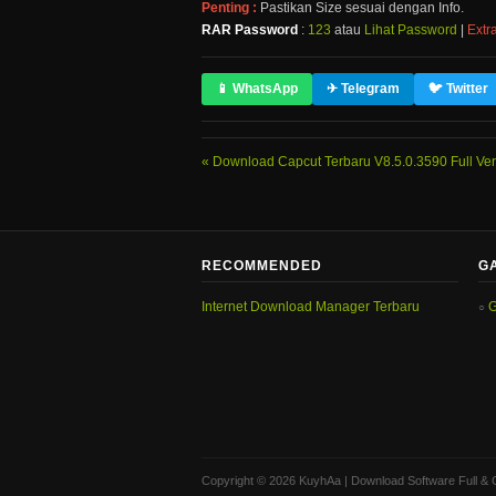
Penting :
Pastikan Size sesuai dengan Info.
RAR Password
:
123
atau
Lihat Password
|
Extra
📱 WhatsApp
✈ Telegram
🐦 Twitter
Download Capcut Terbaru V8.5.0.3590 Full Ver
RECOMMENDED
G
Internet Download Manager Terbaru
G
Copyright © 2026 KuyhAa | Download Software Full & 