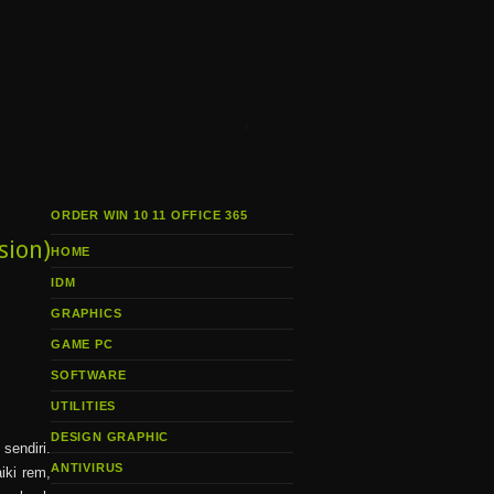
i
ORDER WIN 10 11 OFFICE 365
sion)
HOME
IDM
GRAPHICS
GAME PC
SOFTWARE
UTILITIES
DESIGN GRAPHIC
sendiri.
ANTIVIRUS
iki rem,