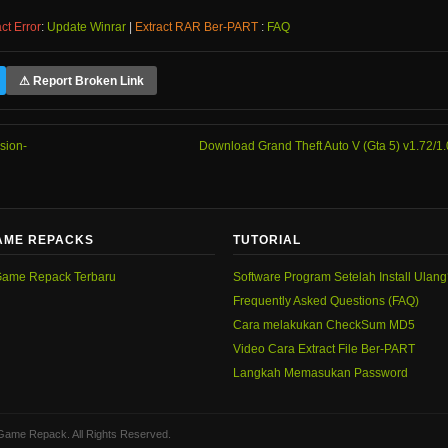
ct Error
:
Update Winrar
|
Extract RAR Ber-PART
:
FAQ
⚠ Report Broken Link
sion-
Download Grand Theft Auto V (Gta 5) v1.72/1
AME REPACKS
TUTORIAL
ame Repack Terbaru
Software Program Setelah Install Ulan
Frequently Asked Questions (FAQ)
Cara melakukan CheckSum MD5
Video Cara Extract File Ber-PART
Langkah Memasukan Password
Game Repack. All Rights Reserved.