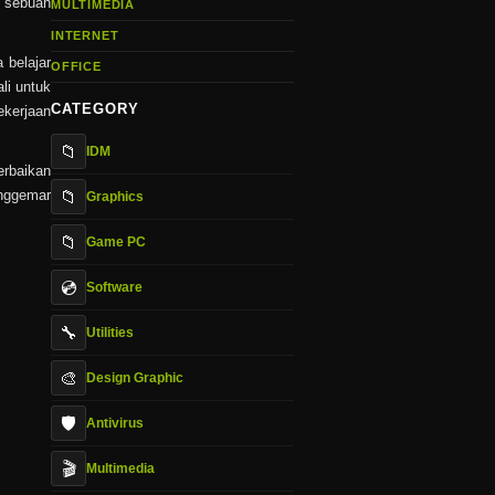
a sebuah
MULTIMEDIA
INTERNET
 belajar
OFFICE
li untuk
CATEGORY
ekerjaan
📁
IDM
erbaikan
enggemar
📁
Graphics
📁
Game PC
💿
Software
🔧
Utilities
🎨
Design Graphic
🛡️
Antivirus
🎬
Multimedia