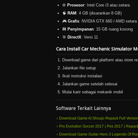
⚙️
Prosesor
: Intel Core i3 atau setara
🧠
RAM
: 4 GB (disarankan 8 GB)
🎮
Grafis
: NVIDIA GTX 660 / AMD setara
💾
Penyimpanan
: 15 GB ruang kosong
🎯
DirectX
: Versi 11
Cara Install Car Mechanic Simulator 
Download game dari platform atau store r
Jalankan file setup
Ikuti instruksi instalasi
Jalankan game setelah selesai
Mulai karir sebagai mekanik mobil
Software Terkait Lainnya
Download Game AI Shoujo Repack Full Versio
Pro Evolution Soccer 2017 ( Pes 2017 ) Repack
Download Game Guitar Hero 3 Legends Of Rock