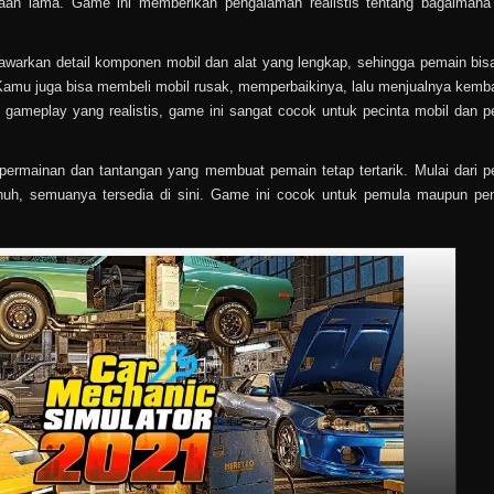
raan lama. Game ini memberikan pengalaman realistis tentang bagaiman
arkan detail komponen mobil dan alat yang lengkap, sehingga pemain bisa
amu juga bisa membeli mobil rusak, memperbaikinya, lalu menjualnya kemba
gameplay yang realistis, game ini sangat cocok untuk pecinta mobil dan p
 permainan dan tantangan yang membuat pemain tetap tertarik. Mulai dari p
enuh, semuanya tersedia di sini. Game ini cocok untuk pemula maupun p