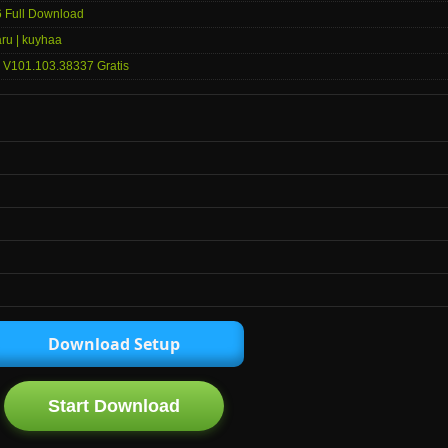
6 Full Download
ru | kuyhaa
ck V101.103.38337 Gratis
Download Setup
Start Download