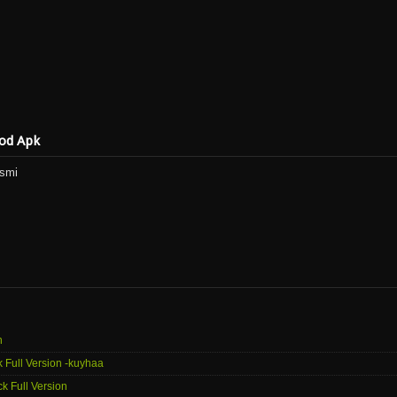
Mod Apk
esmi
n
 Full Version -kuyhaa
 Full Version