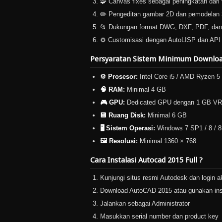
🧩 Canvas fixes sebagai peningkatan dari
✏️ Pengeditan gambar 2D dan pemodelan 3D
📂 Dukungan format DWG, DXF, PDF, dan 
⚙️ Customisasi dengan AutoLISP dan API
Persyaratan Sistem Minimum Download
⚙️ Prosesor:
Intel Core i5 / AMD Ryzen 5 
🧠 RAM:
Minimal 4 GB
🎮 GPU:
Dedicated GPU dengan 1 GB V
💾 Ruang Disk:
Minimal 6 GB
🖥️ Sistem Operasi:
Windows 7 SP1 / 8 / 8
🖼️ Resolusi:
Minimal 1360 × 768
Cara Instalasi Autocad 2015 Full ?
Kunjungi situs resmi Autodesk dan login a
Download AutoCAD 2015 atau gunakan inst
Jalankan sebagai Administrator
Masukkan serial number dan product key