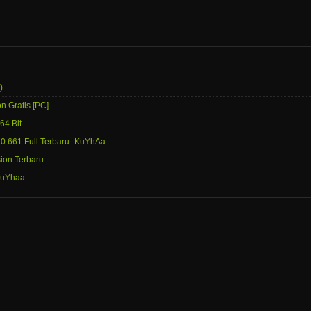
)
n Gratis [PC]
64 Bit
0.661 Full Terbaru- KuYhAa
ion Terbaru
-kuYhaa