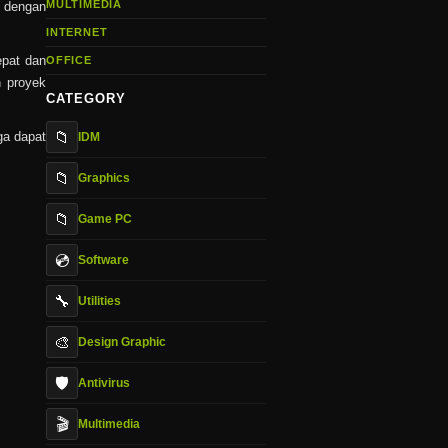
MULTIMEDIA
D dengan
INTERNET
epat dan
OFFICE
n proyek
CATEGORY
📁
ga dapat
IDM
📁
Graphics
📁
Game PC
💿
Software
🔧
Utilities
🎨
Design Graphic
🛡️
Antivirus
🎬
Multimedia