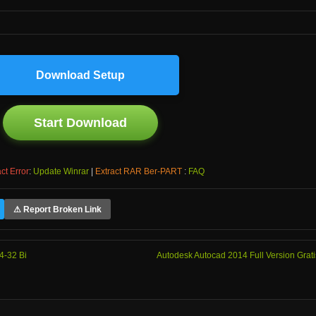
Download Setup
Start Download
ct Error
:
Update Winrar
|
Extract RAR Ber-PART
:
FAQ
⚠ Report Broken Link
4-32 Bi
Autodesk Autocad 2014 Full Version Grati