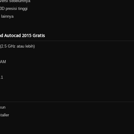
 versi sebelumnya
 presisi tinggi
lainnya
 Autocad 2015 Gratis
(2.5 GHz atau lebih)
RAM
.1
kun
aller