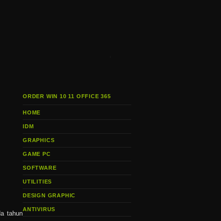
i
ORDER WIN 10 11 OFFICE 365
HOME
IDM
GRAPHICS
GAME PC
SOFTWARE
UTILITIES
DESIGN GRAPHIC
ANTIVIRUS
da tahun