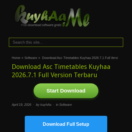
i
Home
»
Software
»
Download Asc Timetables Kuyhaa 2026.7.1 Full Versi
Download Asc Timetables Kuyhaa
2026.7.1 Full Version Terbaru
Start Download
April 19, 2026 · by kuyhAa · in
Software
Download Full Setup