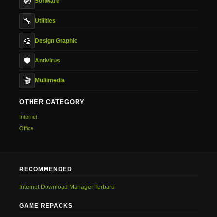
💿
Software
🔧
Utilities
🎨
Design Graphic
🛡️
Antivirus
🎬
Multimedia
OTHER CATEGORY
Internet
Office
RECOMMENDED
Internet Download Manager Terbaru
GAME REPACKS