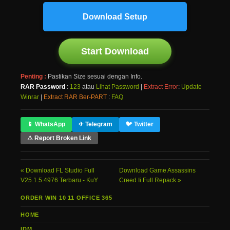
Download Setup
Start Download
Penting :
Pastikan Size sesuai dengan Info.
RAR Password
:
123
atau
Lihat Password
|
Extract Error
:
Update
Winrar
|
Extract RAR Ber-PART
:
FAQ
📱 WhatsApp
✈ Telegram
🐦 Twitter
⚠ Report Broken Link
Download FL Studio Full
Download Game Assassins
V25.1.5.4976 Terbaru - KuY
Creed Ii Full Repack
ORDER WIN 10 11 OFFICE 365
HOME
IDM