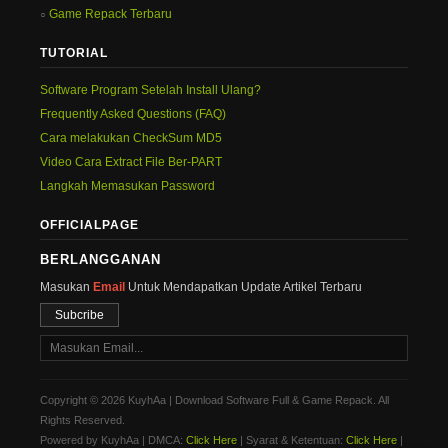
Game Repack Terbaru
TUTORIAL
Software Program Setelah Install Ulang?
Frequently Asked Questions (FAQ)
Cara melakukan CheckSum MD5
Video Cara Extract File Ber-PART
Langkah Memasukan Password
OFFICIALPAGE
BERLANGGANAN
Masukan
Email
Untuk Mendapatkan Update Artikel Terbaru
Subcribe
Copyright © 2026 KuyhAa | Download Software Full & Game Repack. All
Rights Reserved.
Powered by KuyhAa | DMCA:
Click Here
| Syarat & Ketentuan:
Click Here
|