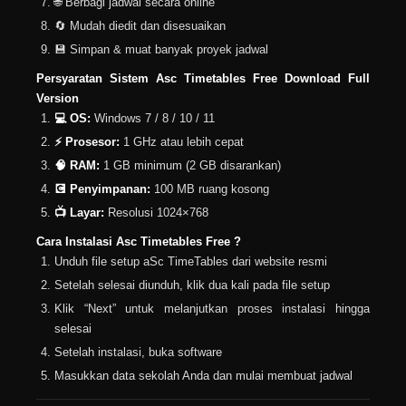
🌐 Berbagi jadwal secara online
🔄 Mudah diedit dan disesuaikan
💾 Simpan & muat banyak proyek jadwal
Persyaratan Sistem Asc Timetables Free Download Full
Version
💻 OS:
Windows 7 / 8 / 10 / 11
⚡ Prosesor:
1 GHz atau lebih cepat
🧠 RAM:
1 GB minimum (2 GB disarankan)
💽 Penyimpanan:
100 MB ruang kosong
📺 Layar:
Resolusi 1024×768
Cara Instalasi Asc Timetables Free ?
Unduh file setup aSc TimeTables dari website resmi
Setelah selesai diunduh, klik dua kali pada file setup
Klik “Next” untuk melanjutkan proses instalasi hingga
selesai
Setelah instalasi, buka software
Masukkan data sekolah Anda dan mulai membuat jadwal