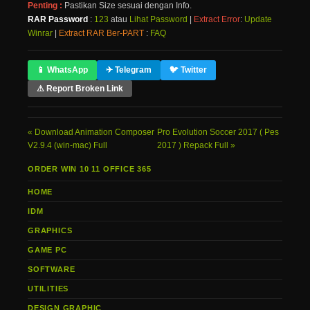
Penting :
Pastikan Size sesuai dengan Info.
RAR Password
:
123
atau
Lihat Password
|
Extract Error
:
Update
Winrar
|
Extract RAR Ber-PART
:
FAQ
📱 WhatsApp
✈ Telegram
🐦 Twitter
⚠ Report Broken Link
Download Animation Composer
Pro Evolution Soccer 2017 ( Pes
V2.9.4 (win-mac) Full
2017 ) Repack Full
ORDER WIN 10 11 OFFICE 365
HOME
IDM
GRAPHICS
GAME PC
SOFTWARE
UTILITIES
DESIGN GRAPHIC