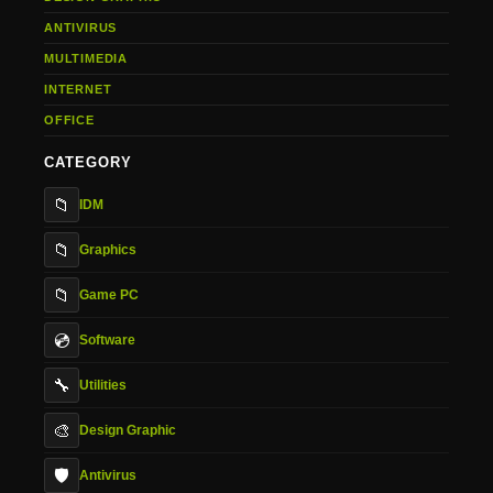
ANTIVIRUS
MULTIMEDIA
INTERNET
OFFICE
CATEGORY
📁
IDM
📁
Graphics
📁
Game PC
💿
Software
🔧
Utilities
🎨
Design Graphic
🛡️
Antivirus