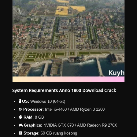
System Requirements Anno 1800 Download Crack
🖥️ OS:
Windows 10 (64-bit)
⚙️ Processor:
Intel i5-4460 / AMD Ryzen 3 1200
🧠 RAM:
8 GB
🎮 Graphics:
NVIDIA GTX 670 / AMD Radeon R9 270X
💾 Storage:
60 GB ruang kosong