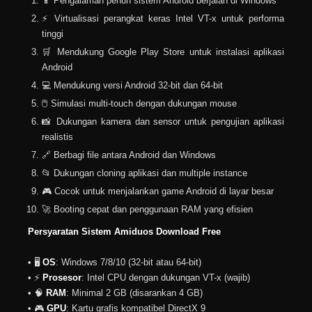
📱 Pengalaman penuh sistem Android berjalan di Windows
⚡ Virtualisasi perangkat keras Intel VT-x untuk performa
tinggi
🛒 Mendukung Google Play Store untuk instalasi aplikasi
Android
💻 Mendukung versi Android 32-bit dan 64-bit
🖱️ Simulasi multi-touch dengan dukungan mouse
📸 Dukungan kamera dan sensor untuk pengujian aplikasi
realistis
🔗 Berbagi file antara Android dan Windows
📂 Dukungan cloning aplikasi dan multiple instance
🎮 Cocok untuk menjalankan game Android di layar besar
🚀 Booting cepat dan penggunaan RAM yang efisien
Persyaratan Sistem Amiduos Download Free
• 🖥️
OS
: Windows 7/8/10 (32-bit atau 64-bit)
• ⚡
Prosesor
: Intel CPU dengan dukungan VT-x (wajib)
• 🧠
RAM
: Minimal 2 GB (disarankan 4 GB)
• 🎮
GPU
: Kartu grafis kompatibel DirectX 9