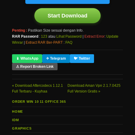
Start Download
Penting :
Pastikan Size sesuai dengan Info.
RAR Password
:
123
atau
Lihat Password
|
Extract Error
:
Update
Winrar
|
Extract RAR Ber-PART
:
FAQ
📱 WhatsApp
✈ Telegram
🐦 Twitter
⚠ Report Broken Link
Download Aftercodecs 1.12.1
Download Aman Vpn 2.1.7.0425
Full Terbaru - Kuyhaa
Full Version Gratis
ORDER WIN 10 11 OFFICE 365
HOME
IDM
GRAPHICS