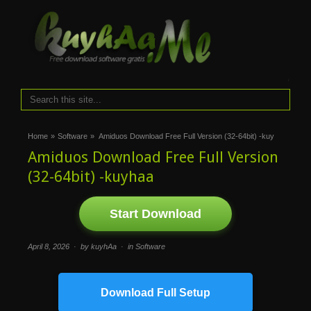
i
Home
»
Software
»
Amiduos Download Free Full Version (32-64bit) -kuy
Amiduos Download Free Full Version
(32-64bit) -kuyhaa
Start Download
April 8, 2026 · by kuyhAa · in
Software
Download Full Setup