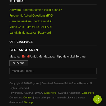
TUTORIAL
Software Program Setelah Install Ulang?
Frequently Asked Questions (FAQ)
Cara melakukan CheckSum MD5
Video Cara Extract File Ber-PART
Langkah Memasukan Password
OFFICIALPAGE
BERLANGGANAN
Masukan
Email
Untuk Mendapatkan Update Artikel Terbaru
Subcribe
Copyright © 2026 KuyhAa | Download Software Full & Game Repack. All
Rights Reserved.
Powered by KuyhAa | DMCA:
Click Here
| Syarat & Ketentuan:
Click Here
|
Contact us:
Contact
| Kami tidak pernah menjual software bajakan
🌙
dimanapun!
Sitemap