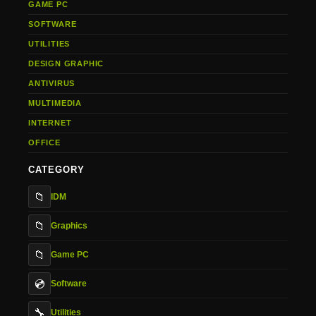
GAME PC
SOFTWARE
UTILITIES
DESIGN GRAPHIC
ANTIVIRUS
MULTIMEDIA
INTERNET
OFFICE
CATEGORY
📁
IDM
📁
Graphics
📁
Game PC
💿
Software
🔧
Utilities