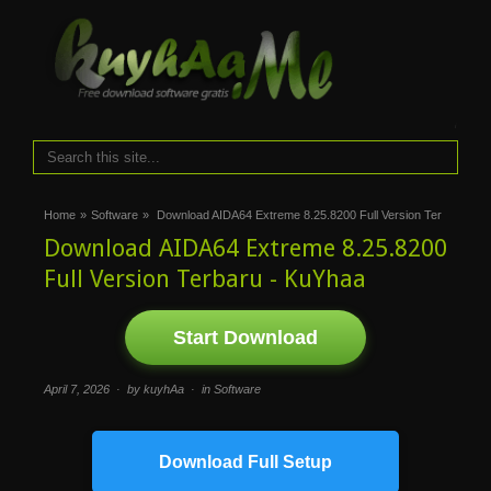
i
Home
»
Software
»
Download AIDA64 Extreme 8.25.8200 Full Version Ter
Download AIDA64 Extreme 8.25.8200
Full Version Terbaru - KuYhaa
Start Download
April 7, 2026 · by kuyhAa · in
Software
Download Full Setup