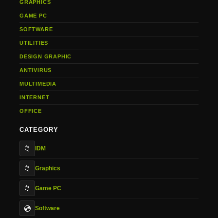
GRAPHICS
GAME PC
SOFTWARE
UTILITIES
DESIGN GRAPHIC
ANTIVIRUS
MULTIMEDIA
INTERNET
OFFICE
CATEGORY
📁
IDM
📁
Graphics
📁
Game PC
💿
Software