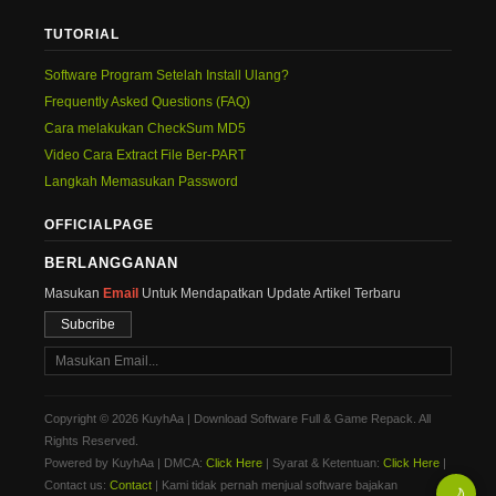
TUTORIAL
Software Program Setelah Install Ulang?
Frequently Asked Questions (FAQ)
Cara melakukan CheckSum MD5
Video Cara Extract File Ber-PART
Langkah Memasukan Password
OFFICIALPAGE
BERLANGGANAN
Masukan
Email
Untuk Mendapatkan Update Artikel Terbaru
Subcribe
Copyright © 2026 KuyhAa | Download Software Full & Game Repack. All
Rights Reserved.
Powered by KuyhAa | DMCA:
Click Here
| Syarat & Ketentuan:
Click Here
|
Contact us:
Contact
| Kami tidak pernah menjual software bajakan
🌙