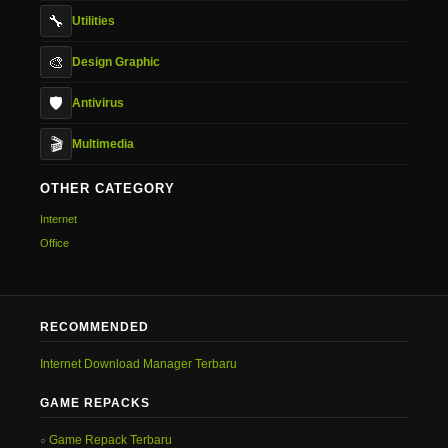
🔧
Utilities
🎨
Design Graphic
🛡️
Antivirus
🎬
Multimedia
OTHER CATEGORY
Internet
Office
RECOMMENDED
Internet Download Manager Terbaru
GAME REPACKS
Game Repack Terbaru