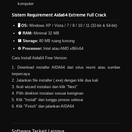
komputer
Sistem Requirement Aida64 Extreme Full Crack
🖥️ OS:
Windows XP / Vista / 7 / 8 / 10 / 11 (32-bit & 64-bit)
🧠 RAM:
Minimal 32 MB
💾 Storage:
80 MB ruang kosong
⚙️ Processor:
Intel atau AMD x86/x64
Cara Install Aida64 Free Version
1. Download installer AIDA64 dari situs resmi atau sumber
terpercaya
2. Jalankan file installer (.exe) dengan klik dua kali
3. Ikuti wizard instalasi dan klik "Next"
4. Pilih direktori instalasi sesuai keinginan
5. Klik "Install" dan tunggu proses selesai
6. Klik "Finish" dan jalankan AIDA64
Software Terkait Lainnya