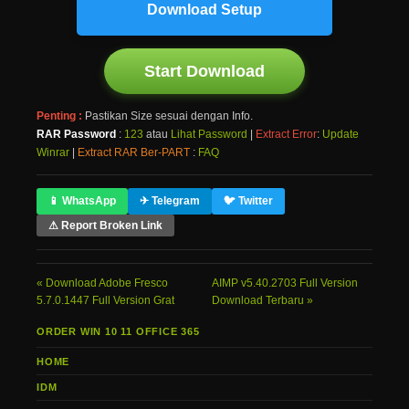
Download Setup
Start Download
Penting :
Pastikan Size sesuai dengan Info.
RAR Password
:
123
atau
Lihat Password
|
Extract Error
:
Update
Winrar
|
Extract RAR Ber-PART
:
FAQ
📱 WhatsApp
✈ Telegram
🐦 Twitter
⚠ Report Broken Link
Download Adobe Fresco
AIMP v5.40.2703 Full Version
5.7.0.1447 Full Version Grat
Download Terbaru
ORDER WIN 10 11 OFFICE 365
HOME
IDM