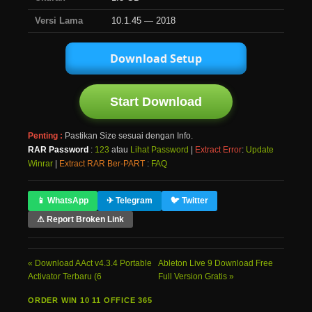
Versi Lama
10.1.45 — 2018
Download Setup
Start Download
Penting :
Pastikan Size sesuai dengan Info.
RAR Password
:
123
atau
Lihat Password
|
Extract Error
:
Update
Winrar
|
Extract RAR Ber-PART
:
FAQ
📱 WhatsApp
✈ Telegram
🐦 Twitter
⚠ Report Broken Link
Download AAct v4.3.4 Portable
Ableton Live 9 Download Free
Activator Terbaru (6
Full Version Gratis
ORDER WIN 10 11 OFFICE 365