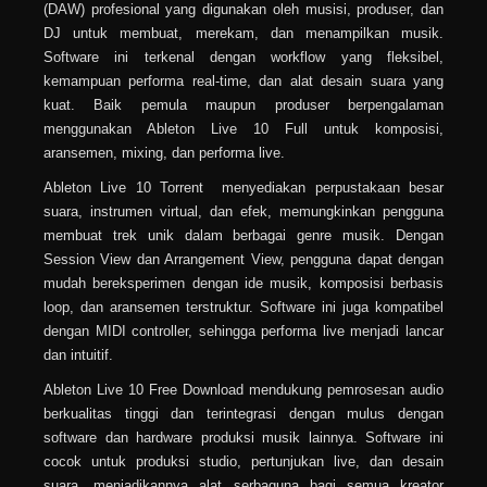
(DAW) profesional yang digunakan oleh musisi, produser, dan
DJ untuk membuat, merekam, dan menampilkan musik.
Software ini terkenal dengan workflow yang fleksibel,
kemampuan performa real-time, dan alat desain suara yang
kuat. Baik pemula maupun produser berpengalaman
menggunakan Ableton Live 10 Full untuk komposisi,
aransemen, mixing, dan performa live.
Ableton Live 10 Torrent menyediakan perpustakaan besar
suara, instrumen virtual, dan efek, memungkinkan pengguna
membuat trek unik dalam berbagai genre musik. Dengan
Session View dan Arrangement View, pengguna dapat dengan
mudah bereksperimen dengan ide musik, komposisi berbasis
loop, dan aransemen terstruktur. Software ini juga kompatibel
dengan MIDI controller, sehingga performa live menjadi lancar
dan intuitif.
Ableton Live 10 Free Download mendukung pemrosesan audio
berkualitas tinggi dan terintegrasi dengan mulus dengan
software dan hardware produksi musik lainnya. Software ini
cocok untuk produksi studio, pertunjukan live, dan desain
suara, menjadikannya alat serbaguna bagi semua kreator