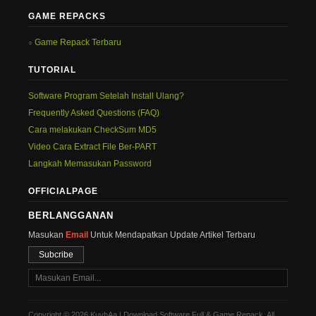
GAME REPACKS
Game Repack Terbaru
TUTORIAL
Software Program Setelah Install Ulang?
Frequently Asked Questions (FAQ)
Cara melakukan CheckSum MD5
Video Cara Extract File Ber-PART
Langkah Memasukan Password
OFFICIALPAGE
BERLANGGANAN
Masukan
Email
Untuk Mendapatkan Update Artikel Terbaru
Subcribe
Copyright © 2026 KuyhAa | Download Software Full & Game Repack. All