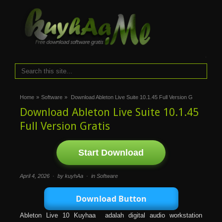
i
Home
»
Software
»
Download Ableton Live Suite 10.1.45 Full Version G
Download Ableton Live Suite 10.1.45
Full Version Gratis
Start Download
April 4, 2026 · by kuyhAa · in
Software
Download Button
Ableton Live 10 Kuyhaa adalah digital audio workstation