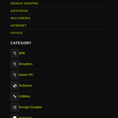
DESIGN GRAPHIC
ANTIVIRUS
MULTIMEDIA
INTERNET
OFFICE
CATEGORY
📁
IDM
📁
Graphics
📁
Game PC
💿
Software
🔧
Utilities
🎨
Design Graphic
Antivirus