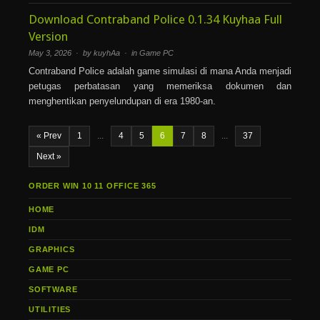
Download Contraband Police 0.1.34 Kuyhaa Full
Version
May 3, 2026 · by kuyhAa · in
Game PC
Contraband Police adalah game simulasi di mana Anda menjadi
petugas perbatasan yang memeriksa dokumen dan
menghentikan penyelundupan di era 1980-an.
« Prev
1
...
4
5
6
7
8
...
37
Next »
ORDER WIN 10 11 OFFICE 365
HOME
IDM
GRAPHICS
GAME PC
SOFTWARE
UTILITIES