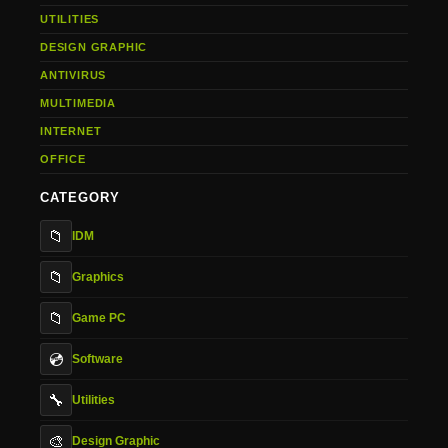
UTILITIES
DESIGN GRAPHIC
ANTIVIRUS
MULTIMEDIA
INTERNET
OFFICE
CATEGORY
📁
IDM
📁
Graphics
📁
Game PC
💿
Software
🔧
Utilities
🎨
Design Graphic