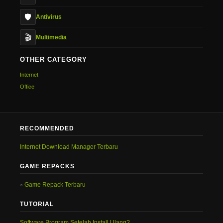
🛡️
Antivirus
🎬
Multimedia
OTHER CATEGORY
Internet
Office
RECOMMENDED
Internet Download Manager Terbaru
GAME REPACKS
Game Repack Terbaru
TUTORIAL
Software Program Setelah Install Ulang?