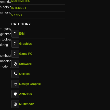
MULTIMEDIA
memindai
p bersih
INTERNET
asi yang
OFFICE
CATEGORY
am yang
📁
IDM
ngkinkan
 toolbar
📁
Graphics
akang.
📁
Game PC
 membuat
 masalah
💿
Software
 modern,
🔧
Utilities
🎨
Design Graphic
🛡️
Antivirus
🎬
Multimedia