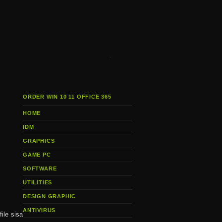
i
ORDER WIN 10 11 OFFICE 365
HOME
IDM
GRAPHICS
GAME PC
SOFTWARE
UTILITIES
DESIGN GRAPHIC
ANTIVIRUS
ile sisa