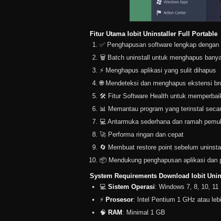
Fitur Utama Iobit Uninstaller Full Portable
✅ Penghapusan software lengkap dengan p
🗑️ Batch uninstall untuk menghapus bany
⚡ Menghapus aplikasi yang sulit dihapus
🌐 Mendeteksi dan menghapus ekstensi bro
🛠️ Fitur Software Health untuk memperbai
📊 Memantau program yang terinstal secar
💻 Antarmuka sederhana dan ramah pemu
🚀 Performa ringan dan cepat
🔄 Membuat restore point sebelum uninstal
📦 Mendukung penghapusan aplikasi dan 
System Requirements Download Iobit Unins
💻
Sistem Operasi
: Windows 7, 8, 10, 11
⚡
Prosesor
: Intel Pentium 1 GHz atau lebi
🧠
RAM
: Minimal 1 GB