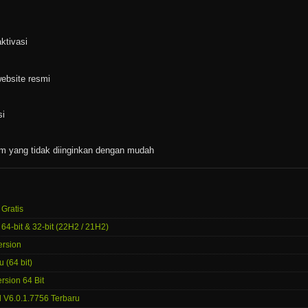
ktivasi
website resmi
si
am yang tidak diinginkan dengan mudah
 Gratis
64-bit & 32-bit (22H2 / 21H2)
ersion
 (64 bit)
rsion 64 Bit
 V6.0.1.7756 Terbaru