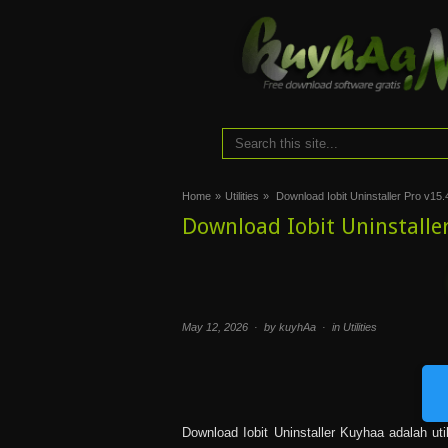
Home
»
Utilities
»
Download Iobit Uninstaller Pro v15.4
Download Iobit Uninstaller
May 12, 2026 · by kuyhAa · in
Utilities
Download Iobit Uninstaller Kuyhaa adalah ut