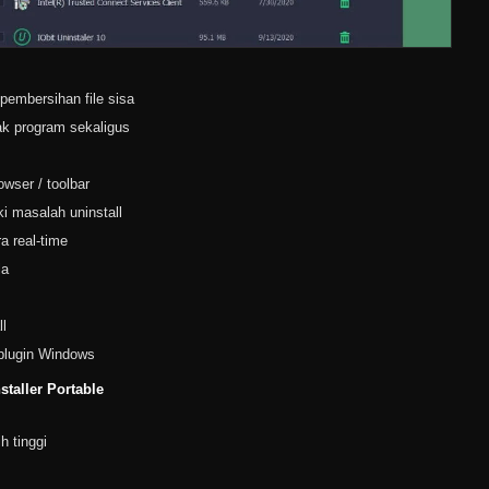
embersihan file sisa
ak program sekaligus
wser / toolbar
ki masalah uninstall
a real-time
la
l
plugin Windows
taller Portable
h tinggi