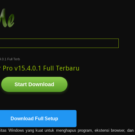
.0.1 Full Terb
 Pro v15.4.0.1 Full Terbaru
Start Download
Download Full Setup
ilitas Windows yang kuat untuk menghapus program, ekstensi browser, dan f