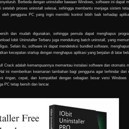
menyeluruh. Berbeda dengan uninstaller bawaan Windows, software ini dapat 
unyi setelah proses uninstall selesai, sehingga membantu menjaga sistem teta
 oleh pengguna PC yang ingin memiliki kontrol lebih baik terhadap aplik
 bersih dan mudah digunakan, sehingga pemula dapat menghapus progr
load Iobit Uninstaller Terbaru juga mendukung batch uninstall, yang memu
gus. Selain itu, software ini dapat mendeteksi bundled software, menghapus
an kecepatan startup dengan menghapus aplikasi yang berjalan di latar bel
er Full Crack adalah kemampuannya memantau instalasi software dan otomatis
Hal ini memberikan keamanan tambahan bagi pengguna agar terhindar dari
e ini ringan, cepat, dan kompatibel dengan sebagian besar versi Windows
ga PC tetap bersih dan lancar.