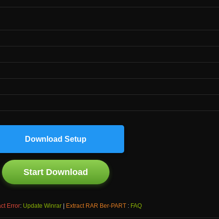
Download Setup
Start Download
ct Error
:
Update Winrar
|
Extract RAR Ber-PART
:
FAQ