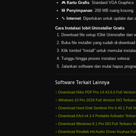
🎮
Kartu Grafis
: Standard VGA Graphics
💾
Penyimpanan
: 200 MB ruang kosong
🔧
Internet
: Diperlukan untuk update dan a
Cara Instalasi Iobit Uninstaller Gratis
Download file setup IObit Uninstaller dari 
Buka file installer yang sudah di-download
Klik tombol “Install” untuk memulai instala
Tunggu hingga proses instalasi selesai
Jalankan software dan mulai hapus progr
Software Terkait Lainnya
Download Nitro PDF Pro 14.43.6.0 Full Version
Windows 10 Pro 2026 Full Version ISO Terbaru 
Download Hard Disk Sentinel Pro 6.40.1 Full V
Download AAct v4.3.4 Portable Activator Terbaru
Download Windows 8.1 Pro ISO Full Terbaru Ve
Download Realtek Hd Audio Driver Kuyhaa Full