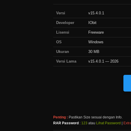
Versi
v15.4.0.1
Developer
IObit
Lisensi
Freeware
OS
Windows
Ukuran
30 MB
Versi Lama
v15.4.0.1 — 2026
Penting :
Pastikan Size sesuai dengan Info.
RAR Password
:
123
atau
Lihat Password
|
Extra