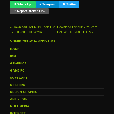
📱 WhatsApp
✈ Telegram
🐦 Twitter
⚠ Report Broken Link
Download DAEMON Tools Lite
Download Cyberlink Youcam
12.3.0.2301 Full Versio
Deluxe 8.0.1708.0 Full V
ORDER WIN 10 11 OFFICE 365
HOME
IDM
GRAPHICS
GAME PC
SOFTWARE
UTILITIES
DESIGN GRAPHIC
ANTIVIRUS
MULTIMEDIA
INTERNET