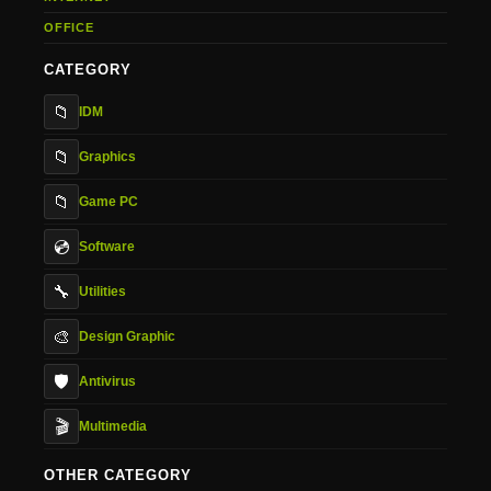
OFFICE
CATEGORY
📁
IDM
📁
Graphics
📁
Game PC
💿
Software
🔧
Utilities
🎨
Design Graphic
🛡️
Antivirus
🎬
Multimedia
OTHER CATEGORY