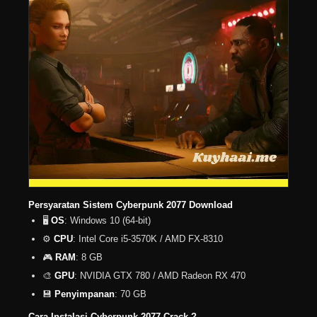
Persyaratan Sistem Cyberpunk 2077 Download
🖥️
OS
: Windows 10 (64-bit)
⚙️
CPU
: Intel Core i5-3570K / AMD FX-8310
🎮
RAM
: 8 GB
🎨
GPU
: NVIDIA GTX 780 / AMD Radeon RX 470
💾
Penyimpanan
: 70 GB
Cara Instalasi Cyberpunk 2077 Crack ?