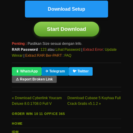
Download Setup
Start Download
Penting :
Pastikan Size sesuai dengan Info.
RAR Password
:
123
atau
Lihat Password
|
Extract Error
:
Update
Winrar
|
Extract RAR Ber-PART
:
FAQ
📱 WhatsApp
✈ Telegram
🐦 Twitter
⚠ Report Broken Link
Download Cyberlink Youcam
Download Cubase 5 Kuyhaa Full
Deluxe 8.0.1708.0 Full V
Crack Gratis v5.1.2
ORDER WIN 10 11 OFFICE 365
HOME
IDM