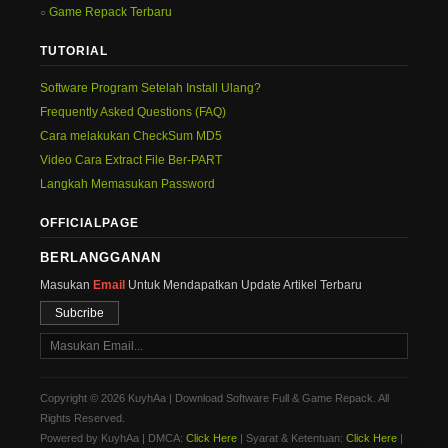
Game Repack Terbaru
TUTORIAL
Software Program Setelah Install Ulang?
Frequently Asked Questions (FAQ)
Cara melakukan CheckSum MD5
Video Cara Extract File Ber-PART
Langkah Memasukan Password
OFFICIALPAGE
BERLANGGANAN
Masukan
Email
Untuk Mendapatkan Update Artikel Terbaru
Subcribe
Copyright © 2026 KuyhAa | Download Software Full & Game Repack. All
Rights Reserved.
Powered by KuyhAa | DMCA:
Click Here
| Syarat & Ketentuan:
Click Here
|