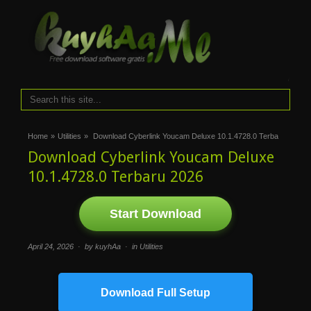
i
Home
»
Utilities
»
Download Cyberlink Youcam Deluxe 10.1.4728.0 Terba
Download Cyberlink Youcam Deluxe
10.1.4728.0 Terbaru 2026
Start Download
April 24, 2026 · by kuyhAa · in
Utilities
Download Full Setup