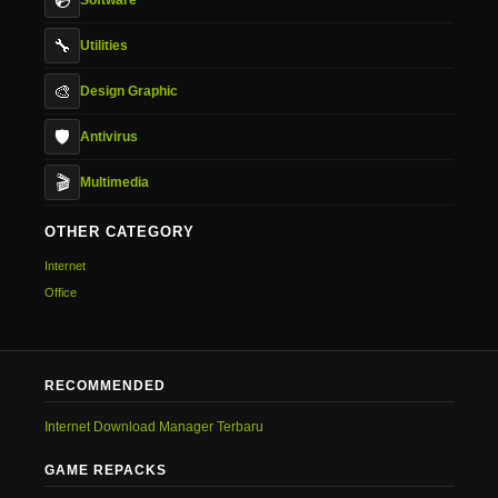
💿
🔧
Utilities
🎨
Design Graphic
🛡️
Antivirus
🎬
Multimedia
OTHER CATEGORY
Internet
Office
RECOMMENDED
Internet Download Manager Terbaru
GAME REPACKS