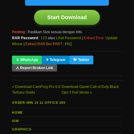
Start Download
Penting :
Pastikan Size sesuai dengan Info.
RAR Password
:
123
atau
Lihat Password
|
Extract Error
:
Update
Winrar
|
Extract RAR Ber-PART
:
FAQ
📱 WhatsApp
✈ Telegram
🐦 Twitter
⚠ Report Broken Link
Download CamFrog Pro 6.6
Download Game Call of Duty Black
Terbaru Gratis
Ops 3 Full Versio
ORDER WIN 10 11 OFFICE 365
HOME
IDM
GRAPHICS