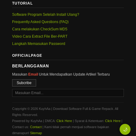
TUTORIAL
Software Program Setelah Install Ulang?
Frequently Asked Questions (FAQ)
Cara melakukan CheckSum MD5
Video Cara Extract File Ber-PART
Langkah Memasukan Password
OFFICIALPAGE
BERLANGGANAN
Masukan
Email
Untuk Mendapatkan Update Artikel Terbaru
Subcribe
Copyright © 2026 KuyhAa | Download Software Full & Game Repack. All
Rights Reserved.
Powered by KuyhAa | DMCA:
Click Here
| Syarat & Ketentuan:
Click Here
|
Contact us:
Contact
| Kami tidak pernah menjual software bajakan
🌙
dimanapun!
Sitemap