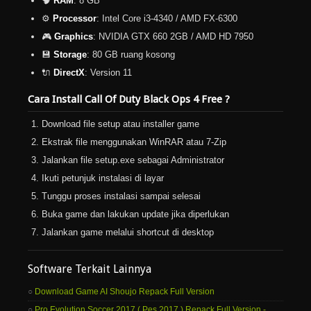
🧠
RAM
: 8 GB
⚙️
Processor
: Intel Core i3-4340 / AMD FX-6300
🎮
Graphics
: NVIDIA GTX 660 2GB / AMD HD 7950
💾
Storage
: 80 GB ruang kosong
🔌
DirectX
: Version 11
Cara Install Call Of Duty Black Ops 4 Free ?
Download file setup atau installer game
Ekstrak file menggunakan WinRAR atau 7-Zip
Jalankan file setup.exe sebagai Administrator
Ikuti petunjuk instalasi di layar
Tunggu proses instalasi sampai selesai
Buka game dan lakukan update jika diperlukan
Jalankan game melalui shortcut di desktop
Software Terkait Lainnya
Download Game AI Shoujo Repack Full Version
Pro Evolution Soccer 2017 ( Pes 2017 ) Repack Full Version -