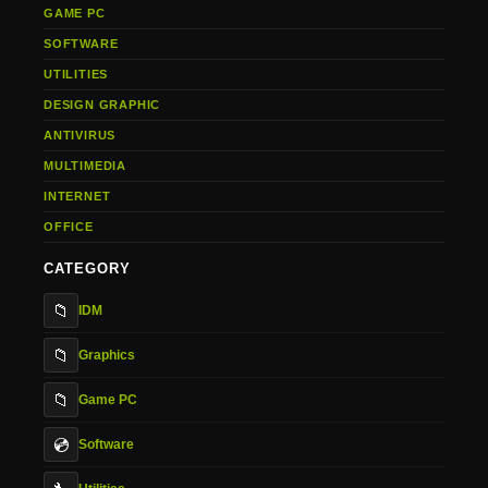
GAME PC
SOFTWARE
UTILITIES
DESIGN GRAPHIC
ANTIVIRUS
MULTIMEDIA
INTERNET
OFFICE
CATEGORY
📁
IDM
📁
Graphics
📁
Game PC
💿
Software