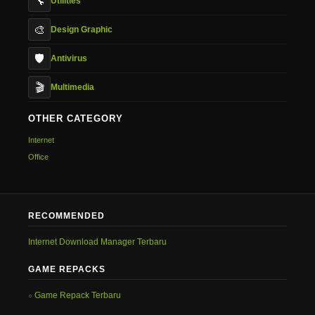
🔧
Utilities
🎨
Design Graphic
🛡️
Antivirus
🎬
Multimedia
OTHER CATEGORY
Internet
Office
RECOMMENDED
Internet Download Manager Terbaru
GAME REPACKS
Game Repack Terbaru