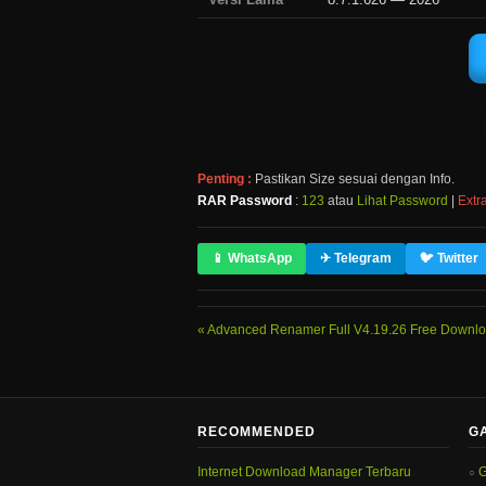
Penting :
Pastikan Size sesuai dengan Info.
RAR Password
:
123
atau
Lihat Password
|
Extra
📱 WhatsApp
✈ Telegram
🐦 Twitter
Advanced Renamer Full V4.19.26 Free Downlo
RECOMMENDED
G
Internet Download Manager Terbaru
G