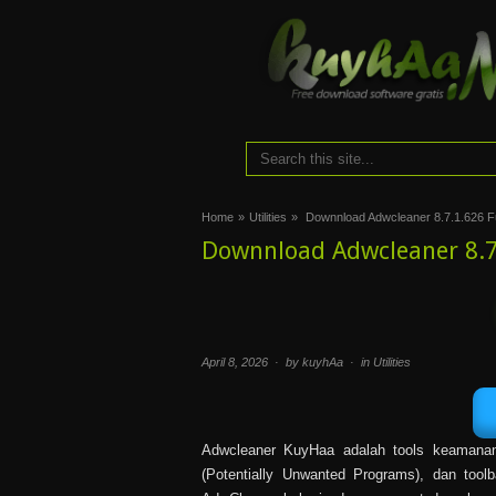
Home
»
Utilities
»
Downnload Adwcleaner 8.7.1.626 Fu
Downnload Adwcleaner 8.7.
April 8, 2026 · by kuyhAa · in
Utilities
Adwcleaner KuyHaa adalah tools keamanan 
(Potentially Unwanted Programs), dan tool