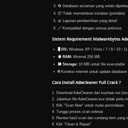
🔄 Database ancaman yang selalu diperba
📦 Tidak memerlukan instalasi (portable)
📊 Laporan pembersihan yang detail
🔗 Kompatibel dengan semua antivirus
Sistem Requirement Malwarebytes Ad
🖥️ OS:
Windows XP / Vista / 7 / 8 / 10 / 11
🧠 RAM:
Minimal 256 MB
💾 Storage:
10 MB untuk file executable
🌐 Koneksi internet untuk update database
Cara Install Adwcleaner Full Crack ?
1. Download AdwCleaner dari kuyhaai.me (res
2. Jalankan file AdwCleaner.exe (tidak perlu in
3. Klik "Scan Now" untuk mulai pemindaian
4. Tunggu proses scan selesai
5. Review hasil scan dan centang item yang i
6. Klik "Clean & Repair"