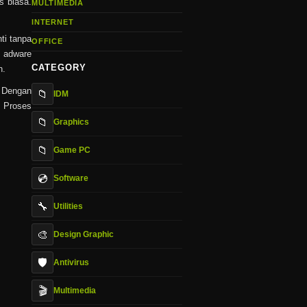
s biasa.
MULTIMEDIA
INTERNET
ti tanpa
OFFICE
k adware
CATEGORY
n.
. Dengan
📁
IDM
. Proses
📁
Graphics
📁
Game PC
💿
Software
🔧
Utilities
🎨
Design Graphic
🛡️
Antivirus
🎬
Multimedia