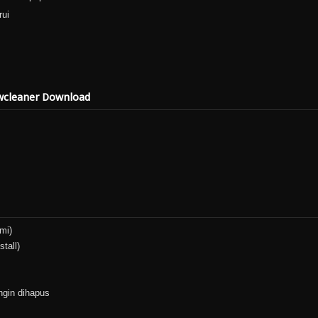
rui
wcleaner Download
mi)
stall)
ngin dihapus