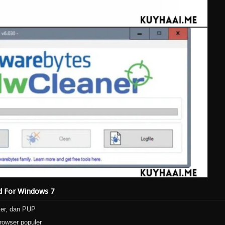
d For Windows 7
ker, dan PUP
rowser populer