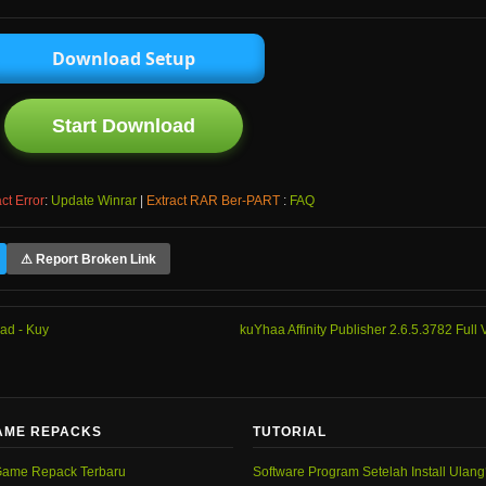
Download Setup
Start Download
ct Error
:
Update Winrar
|
Extract RAR Ber-PART
:
FAQ
⚠ Report Broken Link
ad - Kuy
kuYhaa Affinity Publisher 2.6.5.3782 Full
AME REPACKS
TUTORIAL
ame Repack Terbaru
Software Program Setelah Install Ulan