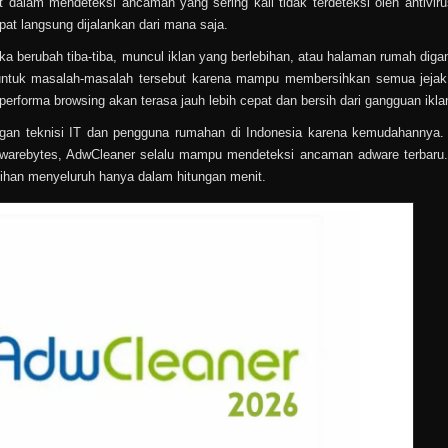
dalam mendeteksi ancaman yang sering kali tidak terdeteksi oleh antiviru
apat langsung dijalankan dari mana saja.
berubah tiba-tiba, muncul iklan yang berlebihan, atau halaman rumah digan
at untuk masalah-masalah tersebut karena mampu membersihkan semua jeja
performa browsing akan terasa jauh lebih cepat dan bersih dari gangguan ikla
angan teknisi IT dan pengguna rumahan di Indonesia karena kemudahannya
alwarebytes, AdwCleaner selalu mampu mendeteksi ancaman adware terbaru
han menyeluruh hanya dalam hitungan menit.