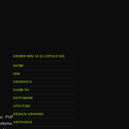
i
ORDER WIN 10 11 OFFICE 365
HOME
IDM
GRAPHICS
GAME PC
SOFTWARE
UTILITIES
DESIGN GRAPHIC
er, PUP
ANTIVIRUS
rebytes,